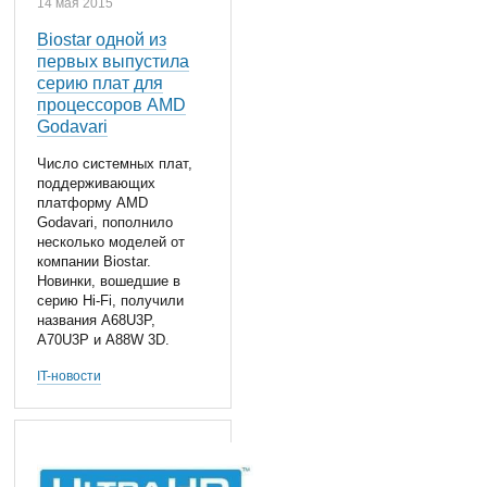
14 мая 2015
Biostar одной из
первых выпустила
серию плат для
процессоров AMD
Godavari
Число системных плат,
поддерживающих
платформу AMD
Godavari, пополнило
несколько моделей от
компании Biostar.
Новинки, вошедшие в
серию Hi-Fi, получили
названия A68U3P,
A70U3P и A88W 3D.
IT-новости