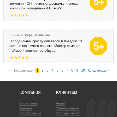
поменял ТЭН, почистил дренажку и снова
ожил мой холодильник! Спасибо
17 июня · Вера Ильинична
Холодильник прослужил верой и правдой 10
лет, но нет ничего вечного. Мастер заменил
таймер и вентилятор обдува.
< Предыдущая
1
2
3
4
5
6
7
8
9
10
Следующая >
Компания
Клиентам
О компании
Акции
Карьера
CPA-партнерка
Оборудование
Сотрудничество