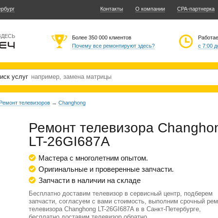
ербург
Контакты
О компании
CPA-партнерка
ЗДЕСЬ
Более 350 000 клиентов
Работа
Почему все ремонтируют здесь?
с 7:00 д
иск услуг
Ремонт телевизоров
→
Changhong
Ремонт телевизора Changho
LT-26GI687A
Мастера с многолетним опытом.
Оригинальные и проверенные запчасти.
Запчасти в наличии на складе
Бесплатно доставим телевизор в сервисный центр, подберем
запчасти, согласуем с вами стоимость, выполним срочный рем
телевизора Changhong LT-26GI687A в в Санкт-Петербурге,
бесплатно доставим телевизор обратно.