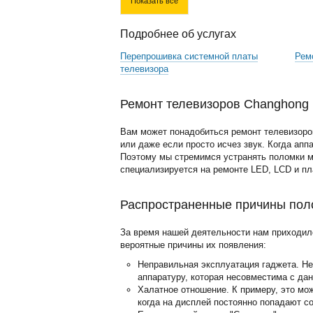
Показать все
Подробнее об услугах
Перепрошивка системной платы
Рем
телевизора
Ремонт телевизоров Changhong 
Вам может понадобиться ремонт телевизоров
или даже если просто исчез звук. Когда апп
Поэтому мы стремимся устранять поломки м
специализируется на ремонте LED, LCD и п
Распространенные причины пол
За время нашей деятельности нам приходил
вероятные причины их появления:
Неправильная эксплуатация гаджета. Н
аппаратуру, которая несовместима с да
Халатное отношение. К примеру, это мо
когда на дисплей постоянно попадают с