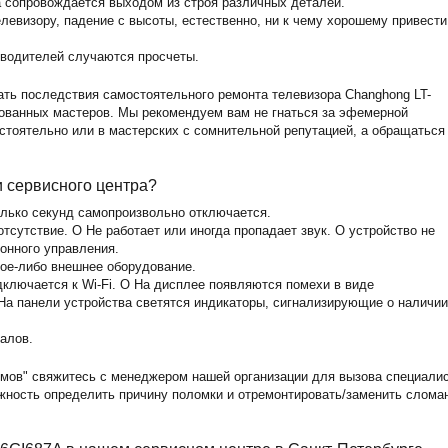
а сопровождается выходом из строя различных деталей.
левизору, падение с высоты, естественно, ни к чему хорошему привести
зводителей случаются просчеты.
ать последствия самостоятельного ремонта телевизора Changhong LT-
ованных мастеров. Мы рекомендуем вам не гнаться за эфемерной
стоятельно или в мастерских с сомнительной репутацией, а обращаться
и сервисного центра?
олько секунд самопроизвольно отключается.
тсутствие. O Не работает или иногда пропадает звук. O устройство не
ионного управления.
кое-либо внешнее оборудование.
дключается к Wi-Fi. O На дисплее появляются помехи в виде
На панели устройства светятся индикаторы, сигнализирующие о наличии
алов.
мов" свяжитесь с менеджером нашей организации для вызова специали
ожность определить причину поломки и отремонтировать/заменить слома