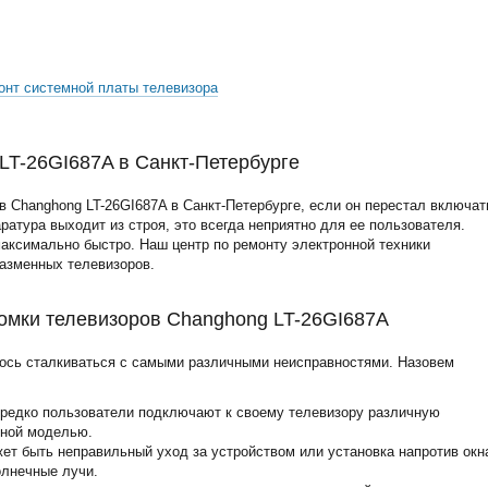
онт системной платы телевизора
LT-26GI687A в Санкт-Петербурге
 Changhong LT-26GI687A в Санкт-Петербурге, если он перестал включат
аратура выходит из строя, это всегда неприятно для ее пользователя.
аксимально быстро. Наш центр по ремонту электронной техники
лазменных телевизоров.
омки телевизоров Changhong LT-26GI687A
ось сталкиваться с самыми различными неисправностями. Назовем
ередко пользователи подключают к своему телевизору различную
нной моделью.
жет быть неправильный уход за устройством или установка напротив окн
олнечные лучи.