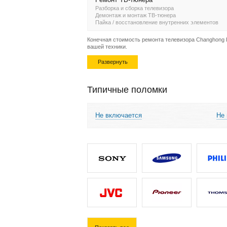
Разборка и сборка телевизора
Демонтаж и монтаж ТВ-тюнера
Пайка / восстановление внутренних элементов
Конечная стоимость ремонта телевизора Changhong L
вашей техники.
Развернуть
Типичные поломки
Не включается
Не