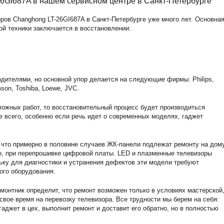
6GI687A в нашем сервисном центре в Санкт-Петербурге
ов Changhong LT-26GI687A в Санкт-Петербурге уже много лет. Основна
ой техники заключается в восстановлении:
дителями, но основной упор делается на следующие фирмы: Philips,
son, Toshiba, Loewe, JVC.
ожных работ, то восстановительный процесс будет производиться
е всего, особенно если речь идет о современных моделях, гаджет
 что примерно в половине случаев ЖК-панели подлежат ремонту на дому
о, при перепрошивке цифровой платы. LED и плазменные телевизоры
ьку для диагностики и устранения дефектов эти модели требуют
ого оборудования.
монтник определит, что ремонт возможен только в условиях мастерской,
 свое время на перевозку телевизора. Все трудности мы берем на себя:
аджет в цех, выполнит ремонт и доставит его обратно, но в полностью