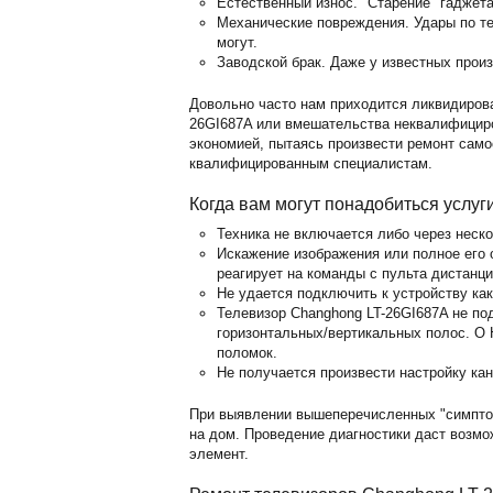
Естественный износ. "Старение" гаджет
Механические повреждения. Удары по те
могут.
Заводской брак. Даже у известных прои
Довольно часто нам приходится ликвидиров
26GI687A или вмешательства неквалифицир
экономией, пытаясь произвести ремонт само
квалифицированным специалистам.
Когда вам могут понадобиться услуг
Техника не включается либо через неск
Искажение изображения или полное его о
реагирует на команды с пульта дистанц
Не удается подключить к устройству ка
Телевизор Changhong LT-26GI687A не по
горизонтальных/вертикальных полос. O 
поломок.
Не получается произвести настройку кан
При выявлении вышеперечисленных "симпто
на дом. Проведение диагностики даст возм
элемент.