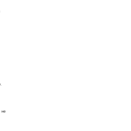
я
.
 не