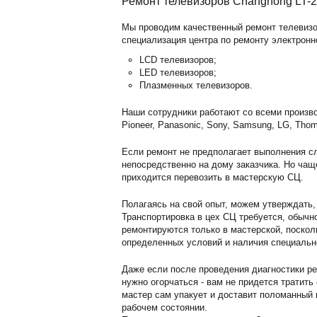
Ремонт телевизоров Changhong LT-2
Мы проводим качественный ремонт телевизор
специализация центра по ремонту электронн
LCD телевизоров;
LED телевизоров;
Плазменных телевизоров.
Наши сотрудники работают со всеми произво
Pioneer, Panasonic, Sony, Samsung, LG, Thom
Если ремонт не предполагает выполнения сл
непосредственно на дому заказчика. Но чащ
приходится перевозить в мастерскую СЦ.
Полагаясь на свой опыт, можем утверждать,
Транспортировка в цех СЦ требуется, обычн
ремонтируются только в мастерской, поскол
определенных условий и наличия специальн
Даже если после проведения диагностики ре
нужно огорчаться - вам не придется тратить
мастер сам упакует и доставит поломанный г
рабочем состоянии.