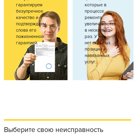
гарантируем
которые в
безупречное
процессе
качество и
ремонта
подтверждаем
увеличиваются
слова его
в несколько
пожизненной
раз. У нас
гарантией.
нет скрытых
позиций и
навязанных
услуг.
Выберите свою неисправность