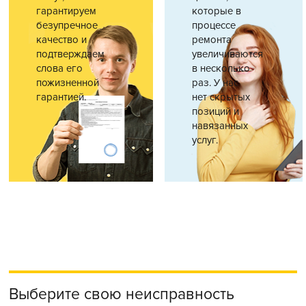
гарантируем
которые в
безупречное
процессе
качество и
ремонта
подтверждаем
увеличиваются
слова его
в несколько
пожизненной
раз. У нас
гарантией.
нет скрытых
позиций и
навязанных
услуг.
Выберите свою неисправность