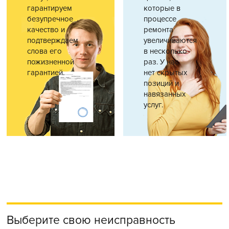
гарантируем
которые в
безупречное
процессе
качество и
ремонта
подтверждаем
увеличиваются
слова его
в несколько
пожизненной
раз. У нас
гарантией.
нет скрытых
позиций и
навязанных
услуг.
Выберите свою неисправность