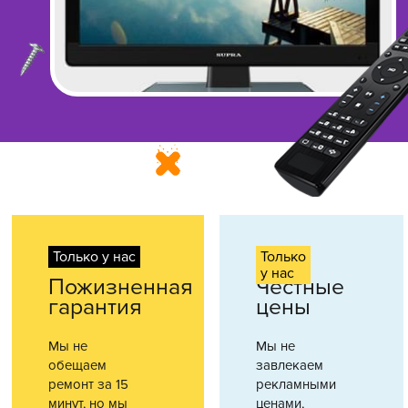
Только у нас
Только
у нас
Пожизненная
Честные
гарантия
цены
Мы не
Мы не
обещаем
завлекаем
ремонт за 15
рекламными
минут, но мы
ценами,