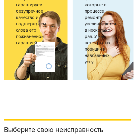
гарантируем
которые в
безупречное
процессе
качество и
ремонта
подтверждаем
увеличиваются
слова его
в несколько
пожизненной
раз. У нас
гарантией.
нет скрытых
позиций и
навязанных
услуг.
Выберите свою неисправность