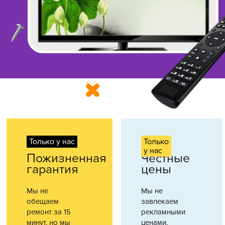
Только у нас
Только
у нас
Пожизненная
Честные
гарантия
цены
Мы не
Мы не
обещаем
завлекаем
ремонт за 15
рекламными
минут, но мы
ценами,