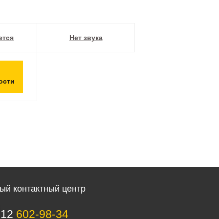
ется
Нет звука
ости
ый контактный центр
812
602-98-34