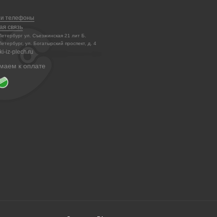
 и телефоны
ая связь
-Петербург ул. Съезжинская 21 лит Б.
Петербург, ул. Богатырский проспект, д. 4
i-iz-plech.ru
маем к оплате