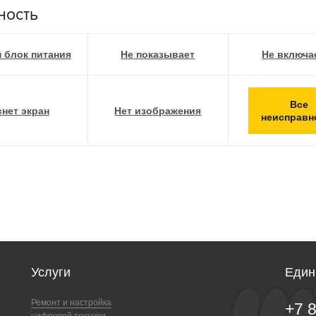
ность
 блок питания
Не показывает
Не включа
Все
снет экран
Нет изображения
неисправн
Услуги
Един
Ремонт и настройка
+7 