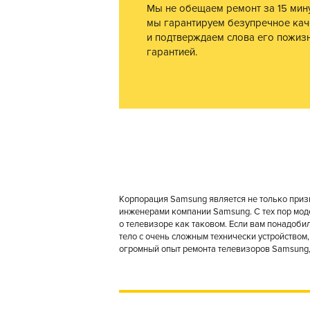
Мы не обещаем ремонт за 15 мину
мы гарантируем безупречное кач
и подтверждаем слова его пожиз
гарантией.
Корпорация Samsung является не только приз
инженерами компании Samsung. С тех пор мод
о телевизоре как таковом. Если вам понадоби
тело с очень сложным технически устройством,
огромный опыт ремонта телевизоров Samsung, 