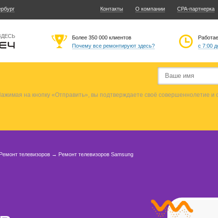
ербург
Контакты
О компании
CPA-партнерка
ЗДЕСЬ
Более 350 000 клиентов
Работа
Почему все ремонтируют здесь?
с 7:00 д
ажимая на кнопку «Отправить», вы подтверждаете своё совершеннолетие и
Ремонт телевизоров
→
Ремонт телевизоров Samsung