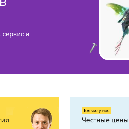
в
 сервис и
Только у нас
тия
Честные цены