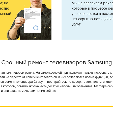
т, но
Мы не завлекаем рекл
ество
которые в процессе ре
ненной
увеличиваются в нескол
нет скрытых позиций и
услуг.
Срочный ремонт телевизоров Samsung
нанным лидером рынка. На самом деле ей принадлежит пальма первенства
ели не перестают совершенствоваться, в них появляются новые функции, 
лся ремонт телевизора Самсунг, постарайтесь не доверять это людям, в ква
 в котором, помимо экрана, есть десятки небольших элементов. Мастера се
и они рады помочь вам прямо сейчас!