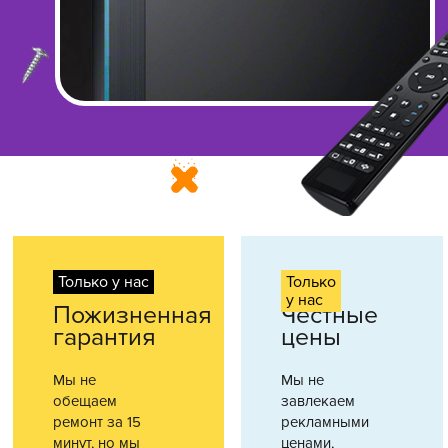
Только у нас
Только
у нас
Пожизненная
Честные
гарантия
цены
Мы не
Мы не
обещаем
завлекаем
ремонт за 15
рекламными
минут, но мы
ценами,