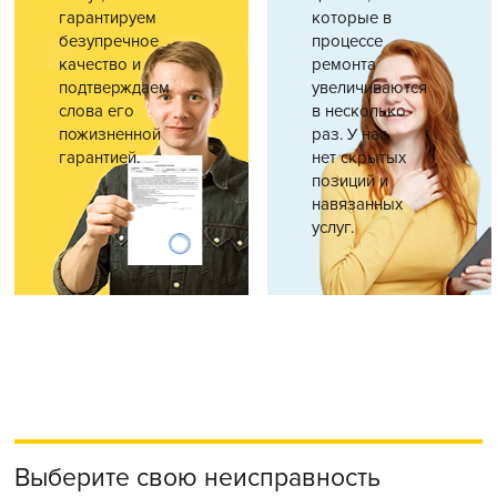
гарантируем
которые в
безупречное
процессе
качество и
ремонта
подтверждаем
увеличиваются
слова его
в несколько
пожизненной
раз. У нас
гарантией.
нет скрытых
позиций и
навязанных
услуг.
Выберите свою неисправность