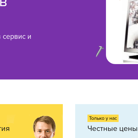
в
 сервис и
Только у нас
тия
Честные цены