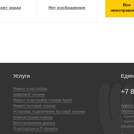
Все
снет экран
Нет изображения
неисправн
Услуги
Един
Ремонт и настройка
+7 
цифровой техники
Ремонт и настройка техники Apple
Адреса
Ремонт бытовой техники
Обратн
Установка, подключение бытовой техники
г. Санкт
Компьютерная помощь
г. Санкт-
Восстановление данных
info@ruk
IT-аутсорсинг и IT-проекты