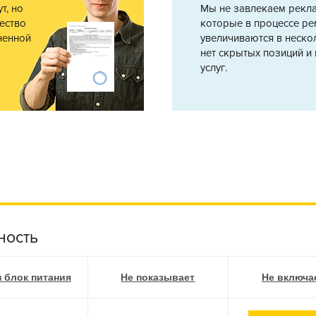
т, но
Мы не завлекаем рекл
ество
которые в процессе ре
ненной
увеличиваются в нескол
нет скрытых позиций и
услуг.
ность
 блок питания
Не показывает
Не включа