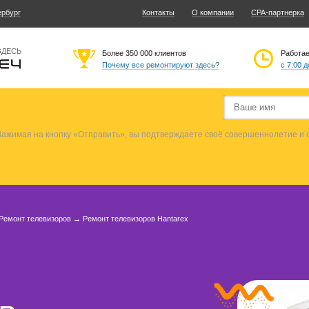
ербург
Контакты
О компании
CPA-партнерка
ЗДЕСЬ
Более 350 000 клиентов
Работа
Почему все ремонтируют здесь?
с 7:00 д
ажимая на кнопку «Отправить», вы подтверждаете своё совершеннолетие и
Ремонт телевизоров
→
Ремонт телевизоров Hantarex