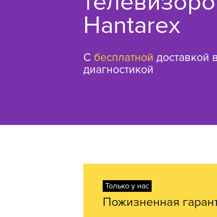
телевизоро
Hantarex
С
бесплатной
доставкой в
диагностикой
Только у нас
Пожизненная гаран