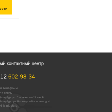
ости
ый контактный центр
812
602-98-34
 и телефоны
ая связь
-Петербург ул. Съезжинская 21 лит Б.
Петербург, ул. Богатырский проспект, д. 4
i-iz-plech.ru