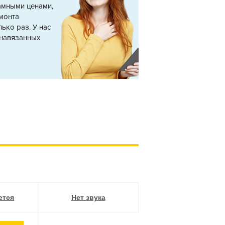
амными ценами,
монта
ько раз. У нас
 навязанных
ется
Нет звука