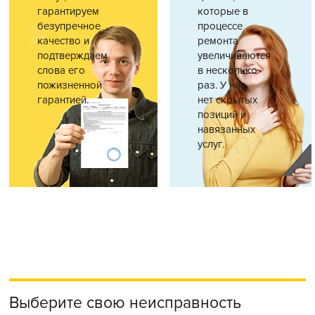
гарантируем
которые в
безупречное
процессе
качество и
ремонта
подтверждаем
увеличиваются
слова его
в несколько
пожизненной
раз. У нас
гарантией.
нет скрытых
позиций и
навязанных
услуг.
Выберите свою неисправность