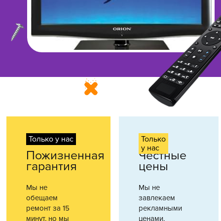
Только у нас
Только
у нас
Пожизненная
Честные
гарантия
цены
Мы не
Мы не
обещаем
завлекаем
ремонт за 15
рекламными
минут, но мы
ценами,