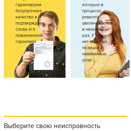
гарантируем
которые в
безупречное
процессе
качество и
ремонта
подтверждаем
увеличиваются
слова его
в несколько
пожизненной
раз. У нас
гарантией.
нет скрытых
позиций и
навязанных
услуг.
Выберите свою неисправность