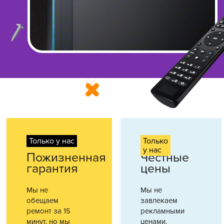
Только у нас
Только
у нас
Пожизненная
Честные
гарантия
цены
Мы не
Мы не
обещаем
завлекаем
ремонт за 15
рекламными
минут, но мы
ценами,