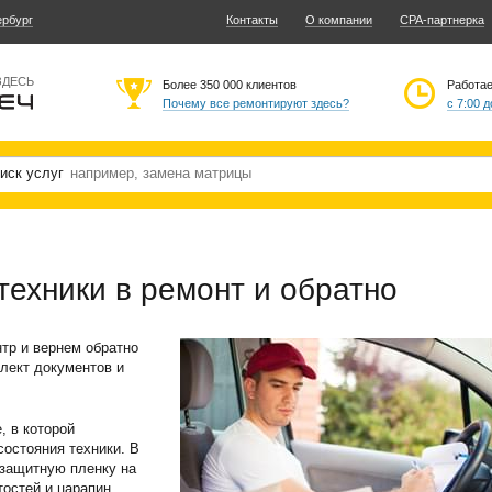
ербург
Контакты
О компании
CPA-партнерка
ЗДЕСЬ
Более 350 000 клиентов
Работа
Почему все ремонтируют здесь?
с 7:00 д
иск услуг
ехники в ремонт и обратно
тр и вернем обратно
лект документов и
, в которой
остояния техники. В
защитную пленку на
остей и царапин.