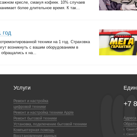
сажном кресле, смакуя кофеек. 10% случаев
анимает более длительное время. К так...
1 год
отремонтированной техники на 1 год. Страховка
огут возникнуть с вашим оборудованием в
 обращались к на...
Услуги
Един
Ремонт и настройка
+7 
цифровой техники
Ремонт и настройка техники Apple
Адреса
Ремонт бытовой техники
Обратн
Установка, подключение бытовой техники
г. Санкт
Компьютерная помощь
г. Санкт-
Восстановление данных