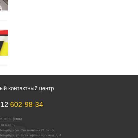
ый контактный центр
812
602-98-34
 и телефоны
ая связь
-Петербург ул. Съезжинская 21 лит Б.
Петербург, ул. Богатырский проспект, д. 4