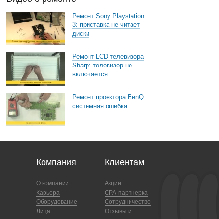
Ремонт Sony Playstation
3: приставка не читает
диски
Ремонт LCD телевизора
Sharp: телевизор не
включается
Ремонт проектора BenQ:
системная ошибка
Компания
Клиентам
О компании
Акции
Карьера
CPA-партнерка
Оборудование
Сотрудничество
Лица
Отзывы и