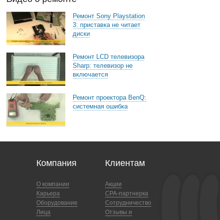
Ремонт Sony Playstation
3: приставка не читает
диски
Ремонт LCD телевизора
Sharp: телевизор не
включается
Ремонт проектора BenQ:
системная ошибка
Компания
Клиентам
О компании
Акции
Карьера
CPA-партнерка
Оборудование
Сотрудничество
Лица
Отзывы и