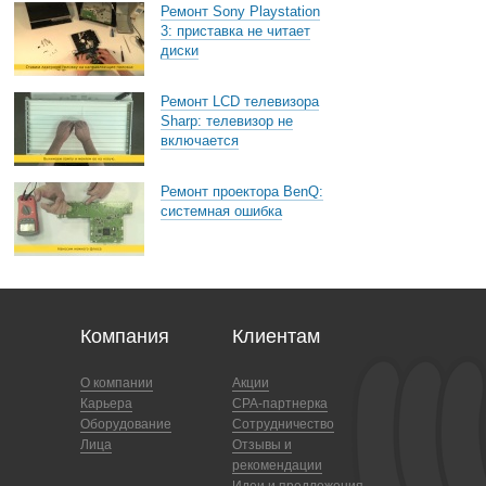
Ремонт Sony Playstation
3: приставка не читает
диски
Ремонт LCD телевизора
Sharp: телевизор не
включается
Ремонт проектора BenQ:
системная ошибка
Компания
Клиентам
О компании
Акции
Карьера
CPA-партнерка
Оборудование
Сотрудничество
Лица
Отзывы и
рекомендации
Идеи и предложения