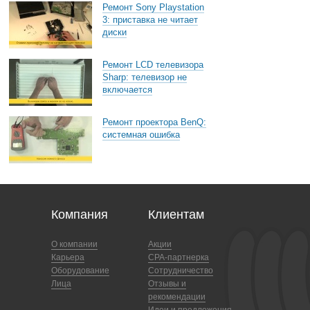
Ремонт Sony Playstation
3: приставка не читает
диски
Ремонт LCD телевизора
Sharp: телевизор не
включается
Ремонт проектора BenQ:
системная ошибка
Компания
Клиентам
О компании
Акции
Карьера
CPA-партнерка
Оборудование
Сотрудничество
Лица
Отзывы и
рекомендации
Идеи и предложения