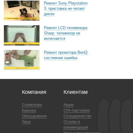
Ремонт Sony Playstation
3: приставка не читает
диски
Ремонт LCD телевизора
Sharp: телевизор не
включается
Ремонт проектора BenQ:
системная ошибка
Компания
Клиентам
О компании
Акции
Карьера
CPA-партнерка
Оборудование
Сотрудничество
Лица
Отзывы и
рекомендации
Идеи и предложения