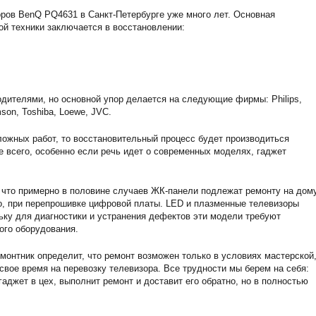
ров BenQ PQ4631 в Санкт-Петербурге уже много лет. Основная
ой техники заключается в восстановлении:
дителями, но основной упор делается на следующие фирмы: Philips,
son, Toshiba, Loewe, JVC.
ожных работ, то восстановительный процесс будет производиться
е всего, особенно если речь идет о современных моделях, гаджет
 что примерно в половине случаев ЖК-панели подлежат ремонту на дому
о, при перепрошивке цифровой платы. LED и плазменные телевизоры
ьку для диагностики и устранения дефектов эти модели требуют
ого оборудования.
монтник определит, что ремонт возможен только в условиях мастерской,
 свое время на перевозку телевизора. Все трудности мы берем на себя:
аджет в цех, выполнит ремонт и доставит его обратно, но в полностью