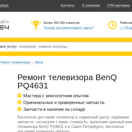
ербург
Контакты
О компании
CPA-партнерка
ЗДЕСЬ
Более 350 000 клиентов
Работа
Почему все ремонтируют здесь?
с 7:00 д
иск услуг
Ремонт телевизоров
→
Benq
Ремонт телевизора BenQ
PQ4631
Мастера с многолетним опытом.
Оригинальные и проверенные запчасти.
Запчасти в наличии на складе
Бесплатно доставим телевизор в сервисный центр, подберем
запчасти, согласуем с вами стоимость, выполним срочный рем
телевизора BenQ PQ4631 в в Санкт-Петербурге, бесплатно
доставим телевизор обратно.