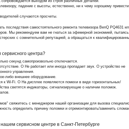
а сопровождается выходом из строя различных деталей.
левизору, падение с высоты, естественно, ни к чему хорошему привести
зводителей случаются просчеты.
ать последствия самостоятельного ремонта телевизора BenQ PQ4631 и
ов. Мы рекомендуем вам не гнаться за эфемерной экономией, пытаясь
астерских с сомнительной репутацией, а обращаться к квалифицированн
и сервисного центра?
олько секунд самопроизвольно отключается.
тсутствие. O Не работает или иногда пропадает звук. O устройство не
ионного управления.
кое-либо внешнее оборудование.
 к Wi-Fi. O На дисплее появляются помехи в виде горизонтальных/
йства светятся индикаторы, сигнализирующие о наличии поломок.
алов.
мов" свяжитесь с менеджером нашей организации для вызова специали
ожность определить причину поломки и отремонтировать/заменить слома
 нашем сервисном центре в Санкт-Петербурге