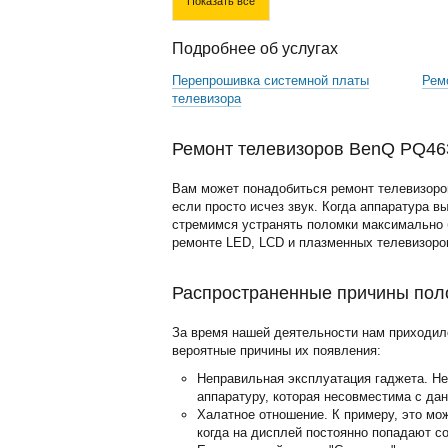
Показать все
Подробнее об услугах
Перепрошивка системной платы
Рем
телевизора
Ремонт телевизоров BenQ PQ463
Вам может понадобиться ремонт телевизоро
если просто исчез звук. Когда аппаратура в
стремимся устранять поломки максимально б
ремонте LED, LCD и плазменных телевизоро
Распространенные причины пол
За время нашей деятельности нам приходил
вероятные причины их появления:
Неправильная эксплуатация гаджета. Н
аппаратуру, которая несовместима с да
Халатное отношение. К примеру, это мо
когда на дисплей постоянно попадают с