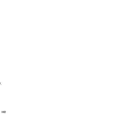
.
 не