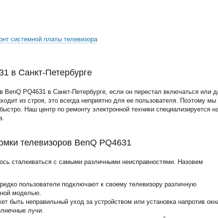
онт системной платы телевизора
1 в Санкт-Петербурге
в BenQ PQ4631 в Санкт-Петербурге, если он перестал включаться или 
ыходит из строя, это всегда неприятно для ее пользователя. Поэтому мы
ыстро. Наш центр по ремонту электронной техники специализируется н
в.
омки телевизоров BenQ PQ4631
ось сталкиваться с самыми различными неисправностями. Назовем
ередко пользователи подключают к своему телевизору различную
нной моделью.
жет быть неправильный уход за устройством или установка напротив окн
олнечные лучи.