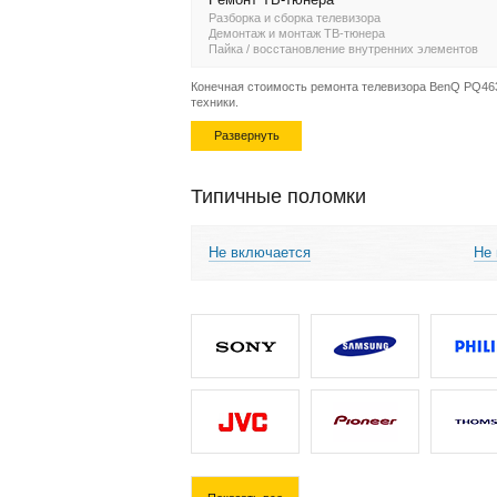
Разборка и сборка телевизора
Демонтаж и монтаж ТВ-тюнера
Пайка / восстановление внутренних элементов
Конечная стоимость ремонта телевизора BenQ PQ4631
техники.
Развернуть
Типичные поломки
Не включается
Не