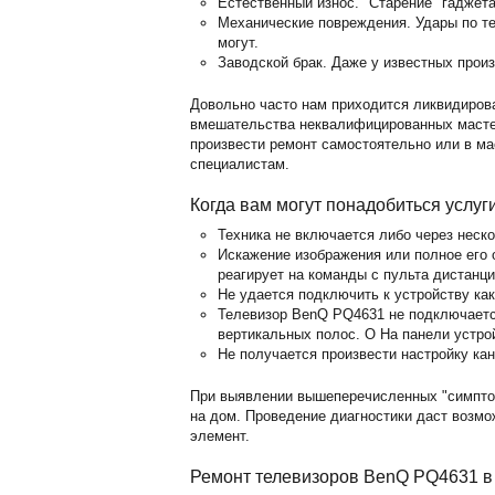
Естественный износ. "Старение" гаджет
Механические повреждения. Удары по те
могут.
Заводской брак. Даже у известных прои
Довольно часто нам приходится ликвидиров
вмешательства неквалифицированных мастер
произвести ремонт самостоятельно или в м
специалистам.
Когда вам могут понадобиться услуг
Техника не включается либо через неск
Искажение изображения или полное его о
реагирует на команды с пульта дистанц
Не удается подключить к устройству ка
Телевизор BenQ PQ4631 не подключается
вертикальных полос. O На панели устро
Не получается произвести настройку кан
При выявлении вышеперечисленных "симпто
на дом. Проведение диагностики даст возм
элемент.
Ремонт телевизоров BenQ PQ4631 в