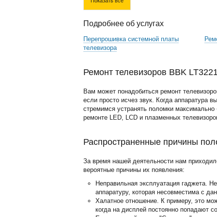
Показать все
Подробнее об услугах
Перепрошивка системной платы
Рем
телевизора
Ремонт телевизоров BBK LT3221
Вам может понадобиться ремонт телевизоро
если просто исчез звук. Когда аппаратура в
стремимся устранять поломки максимально б
ремонте LED, LCD и плазменных телевизоро
Распространенные причины пол
За время нашей деятельности нам приходил
вероятные причины их появления:
Неправильная эксплуатация гаджета. Н
аппаратуру, которая несовместима с да
Халатное отношение. К примеру, это мо
когда на дисплей постоянно попадают с