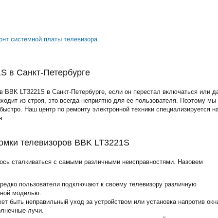
онт системной платы телевизора
S в Санкт-Петербурге
в BBK LT3221S в Санкт-Петербурге, если он перестал включаться или д
ыходит из строя, это всегда неприятно для ее пользователя. Поэтому мы
ыстро. Наш центр по ремонту электронной техники специализируется н
в.
омки телевизоров BBK LT3221S
ось сталкиваться с самыми различными неисправностями. Назовем
ередко пользователи подключают к своему телевизору различную
нной моделью.
жет быть неправильный уход за устройством или установка напротив окн
олнечные лучи.