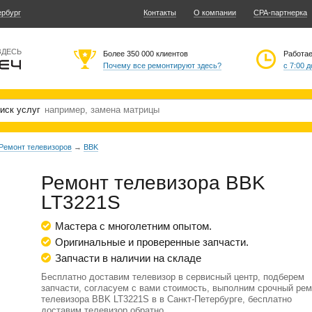
ербург
Контакты
О компании
CPA-партнерка
ЗДЕСЬ
Более 350 000 клиентов
Работа
Почему все ремонтируют здесь?
с 7:00 д
иск услуг
Ремонт телевизоров
→
BBK
Ремонт телевизора BBK
LT3221S
Мастера с многолетним опытом.
Оригинальные и проверенные запчасти.
Запчасти в наличии на складе
Бесплатно доставим телевизор в сервисный центр, подберем
запчасти, согласуем с вами стоимость, выполним срочный рем
телевизора BBK LT3221S в в Санкт-Петербурге, бесплатно
доставим телевизор обратно.