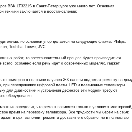
ров BBK LT3221S в Санкт-Петербурге уже много лет. Основная
ой техники заключается в восстановлении:
дителями, но основной упор делается на следующие фирмы: Philips,
son, Toshiba, Loewe, JVC.
ожных работ, то восстановительный процесс будет производиться
е всего, особенно если речь идет о современных моделях, гаджет
 что примерно в половине случаев ЖК-панели подлежат ремонту на дому
о, при перепрошивке цифровой платы. LED и плазменные телевизоры
ьку для диагностики и устранения дефектов эти модели требуют
ого оборудования.
монтник определит, что ремонт возможен только в условиях мастерской,
 свое время на перевозку телевизора. Все трудности мы берем на себя:
аджет в цех, выполнит ремонт и доставит его обратно, но в полностью