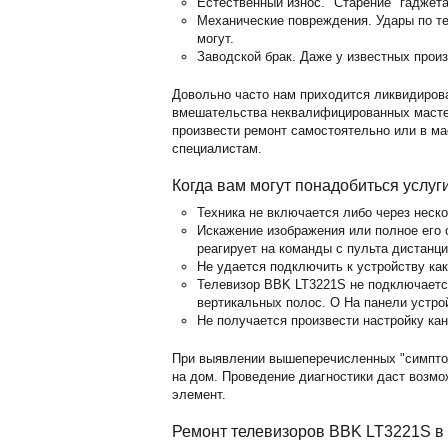
Естественный износ. "Старение" гаджет
Механические повреждения. Удары по те
могут.
Заводской брак. Даже у известных прои
Довольно часто нам приходится ликвидиров
вмешательства неквалифицированных мастер
произвести ремонт самостоятельно или в м
специалистам.
Когда вам могут понадобиться услуг
Техника не включается либо через неск
Искажение изображения или полное его о
реагирует на команды с пульта дистанц
Не удается подключить к устройству ка
Телевизор BBK LT3221S не подключается
вертикальных полос. O На панели устро
Не получается произвести настройку кан
При выявлении вышеперечисленных "симпто
на дом. Проведение диагностики даст возм
элемент.
Ремонт телевизоров BBK LT3221S в