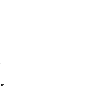
.
 не