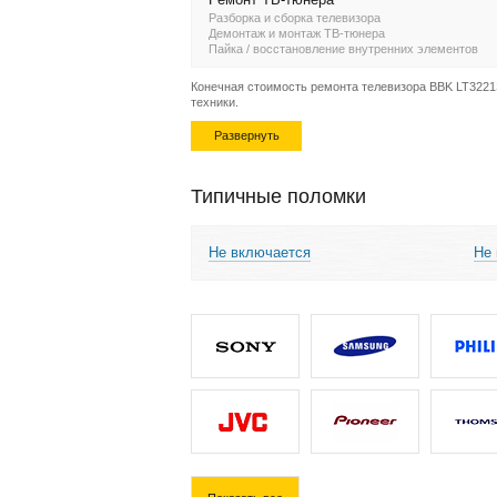
Разборка и сборка телевизора
Демонтаж и монтаж ТВ-тюнера
Пайка / восстановление внутренних элементов
Конечная стоимость ремонта телевизора BBK LT3221S
техники.
Развернуть
Типичные поломки
Не включается
Не