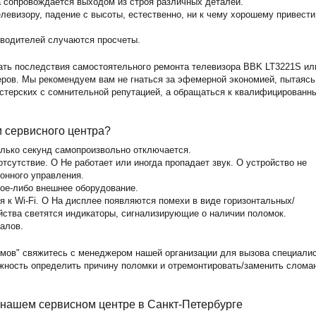
а сопровождается выходом из строя различных деталей.
левизору, падение с высоты, естественно, ни к чему хорошему привести
зводителей случаются просчеты.
ать последствия самостоятельного ремонта телевизора BBK LT3221S ил
ов. Мы рекомендуем вам не гнаться за эфемерной экономией, пытаясь
астерских с сомнительной репутацией, а обращаться к квалифицированн
и сервисного центра?
олько секунд самопроизвольно отключается.
тсутствие. O Не работает или иногда пропадает звук. O устройство не
ионного управления.
кое-либо внешнее оборудование.
 к Wi-Fi. O На дисплее появляются помехи в виде горизонтальных/
йства светятся индикаторы, сигнализирующие о наличии поломок.
алов.
мов" свяжитесь с менеджером нашей организации для вызова специали
ожность определить причину поломки и отремонтировать/заменить слома
 нашем сервисном центре в Санкт-Петербурге