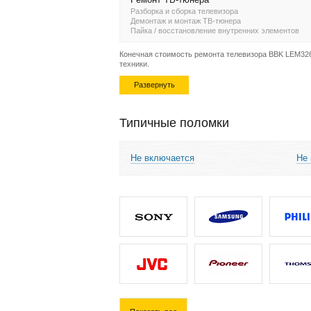
Разборка и сборка телевизора
Демонтаж и монтаж ТВ-тюнера
Пайка / восстановление внутренних элементов
Конечная стоимость ремонта телевизора BBK LEM3264
техники.
Развернуть
Типичные поломки
Не включается
Не