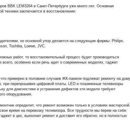
ров BBK LEM3264 в Санкт-Петербурге уже много лет. Основная
ой техники заключается в восстановлении:
дителями, но основной упор делается на следующие фирмы: Philips,
son, Toshiba, Loewe, JVC.
ожных работ, то восстановительный процесс будет производиться
е всего, особенно если речь идет о современных моделях, гаджет
 что примерно в половине случаев ЖК-панели подлежат ремонту на дому
о, при перепрошивке цифровой платы. LED и плазменные телевизоры
ьку для диагностики и устранения дефектов эти модели требуют
ого оборудования.
монтник определит, что ремонт возможен только в условиях мастерской,
 свое время на перевозку телевизора. Все трудности мы берем на себя:
аджет в цех, выполнит ремонт и доставит его обратно, но в полностью