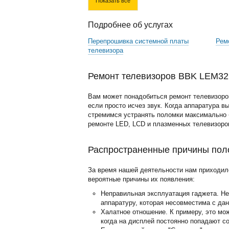
Показать все
Подробнее об услугах
Перепрошивка системной платы
Рем
телевизора
Ремонт телевизоров BBK LEM326
Вам может понадобиться ремонт телевизоро
если просто исчез звук. Когда аппаратура в
стремимся устранять поломки максимально б
ремонте LED, LCD и плазменных телевизоро
Распространенные причины пол
За время нашей деятельности нам приходил
вероятные причины их появления:
Неправильная эксплуатация гаджета. Н
аппаратуру, которая несовместима с да
Халатное отношение. К примеру, это мо
когда на дисплей постоянно попадают с