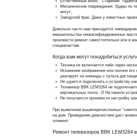
Естественный износ. "Старение" гаджет
Механические повреждения. Удары по те
могут.
Заводской брак. Даже у известных прои
Довольно часто нам приходится ликвидиров
вмешательства неквалифицированных мастер
произвести ремонт самостоятельно или в м
специалистам.
Когда вам могут понадобиться услуг
Техника не включается либо через неск
Искажение изображения или полное его о
реагирует на команды с пульта дистанц
Не удается подключить к устройству ка
Телевизор BBK LEM3264 не подключается
вертикальных полос. O На панели устро
Не получается произвести настройку кан
При выявлении вышеперечисленных "симпто
на дом. Проведение диагностики даст возм
элемент.
Ремонт телевизоров BBK LEM3264 в