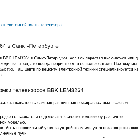
онт системной платы телевизора
4 в Санкт-Петербурге
в BBK LEM3264 в Санкт-Петербурге, если он перестал включаться или 
ыходит из строя, это всегда неприятно для ее пользователя. Поэтому мы
ыстро. Наш центр по ремонту электронной техники специализируется н
в.
омки телевизоров BBK LEM3264
ось сталкиваться с самыми различными неисправностями. Назовем
ередко пользователи подключают к своему телевизору различную
нной моделью.
жет быть неправильный уход за устройством или установка напротив окн
олнечные лучи.