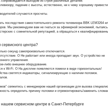
а сопровождается выходом из строя различных деталей.
левизору, падение с высоты, естественно, ни к чему хорошему привести
зводителей случаются просчеты.
ать последствия самостоятельного ремонта телевизора BBK LEM3264 и
ов. Мы рекомендуем вам не гнаться за эфемерной экономией, пытаясь
астерских с сомнительной репутацией, а обращаться к квалифицированн
и сервисного центра?
олько секунд самопроизвольно отключается.
тсутствие. O Не работает или иногда пропадает звук. O устройство не
ионного управления.
кое-либо внешнее оборудование.
 к Wi-Fi. O На дисплее появляются помехи в виде горизонтальных/
йства светятся индикаторы, сигнализирующие о наличии поломок.
алов.
мов" свяжитесь с менеджером нашей организации для вызова специали
ожность определить причину поломки и отремонтировать/заменить слома
 нашем сервисном центре в Санкт-Петербурге