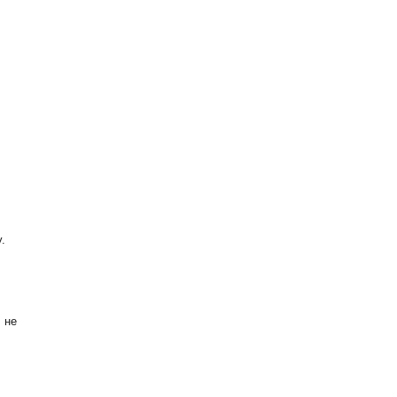
.
 не