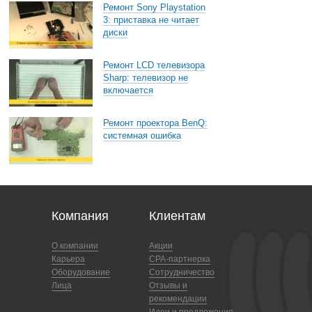
Ремонт Sony Playstation
3: приставка не читает
диски
Ремонт LCD телевизора
Sharp: телевизор не
включается
Ремонт проектора BenQ:
системная ошибка
Компания
Клиентам
О компании
Акции
Карьера
CPA-партнерка
Оборудование
Сотрудничество
Лица
Отзывы и
рекомендации
Идеи и предложения