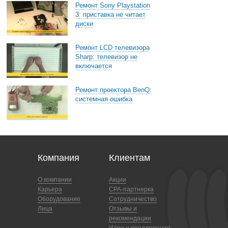
Ремонт Sony Playstation
3: приставка не читает
диски
Ремонт LCD телевизора
Sharp: телевизор не
включается
Ремонт проектора BenQ:
системная ошибка
Компания
Клиентам
О компании
Акции
Карьера
CPA-партнерка
Оборудование
Сотрудничество
Лица
Отзывы и
рекомендации
Идеи и предложения