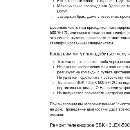
Естественный износ. "Старение" гаджет
Механические повреждения. Удары по те
могут.
Заводской брак. Даже у известных прои
Довольно часто нам приходится ликвидиров
5007/FT2C или вмешательства неквалифици
экономией, пытаясь произвести ремонт само
квалифицированным специалистам.
Когда вам могут понадобиться услуг
Техника не включается либо через неск
Искажение изображения или полное его о
реагирует на команды с пульта дистанц
Не удается подключить к устройству ка
Телевизор BBK 43LEX-5007/FT2C не подк
вертикальных полос. O На панели устро
Не получается произвести настройку кан
При выявлении вышеперечисленных "симпто
на дом. Проведение диагностики даст возм
элемент.
Ремонт телевизоров BBK 43LEX-500