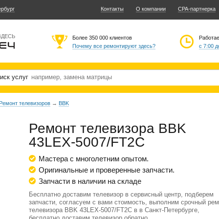
ербург
Контакты
О компании
CPA-партнерка
ЗДЕСЬ
Более 350 000 клиентов
Работа
Почему все ремонтируют здесь?
с 7:00 д
иск услуг
Ремонт телевизоров
→
BBK
Ремонт телевизора BBK
43LEX-5007/FT2C
Мастера с многолетним опытом.
Оригинальные и проверенные запчасти.
Запчасти в наличии на складе
Бесплатно доставим телевизор в сервисный центр, подберем
запчасти, согласуем с вами стоимость, выполним срочный рем
телевизора BBK 43LEX-5007/FT2C в в Санкт-Петербурге,
бесплатно доставим телевизор обратно.