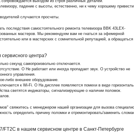
а сопровождается выходом из строя различных деталей.
левизору, падение с высоты, естественно, ни к чему хорошему привести
зводителей случаются просчеты.
ать последствия самостоятельного ремонта телевизора BBK 43LEX-
рованных мастеров. Мы рекомендуем вам не гнаться за эфемерной
стоятельно или в мастерских с сомнительной репутацией, а обращаться
и сервисного центра?
олько секунд самопроизвольно отключается.
тсутствие. O Не работает или иногда пропадает звук. O устройство не
ионного управления.
кое-либо внешнее оборудование.
лючается к Wi-Fi. O На дисплее появляются помехи в виде горизонталь
йства светятся индикаторы, сигнализирующие о наличии поломок.
алов.
мов" свяжитесь с менеджером нашей организации для вызова специали
ожность определить причину поломки и отремонтировать/заменить слома
7/FT2C в нашем сервисном центре в Санкт-Петербурге