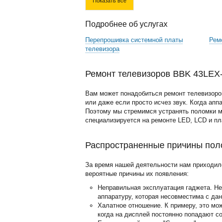
Показать все
Подробнее об услугах
Перепрошивка системной платы
Рем
телевизора
Ремонт телевизоров BBK 43LEX-
Вам может понадобиться ремонт телевизоро
или даже если просто исчез звук. Когда апп
Поэтому мы стремимся устранять поломки м
специализируется на ремонте LED, LCD и п
Распространенные причины пол
За время нашей деятельности нам приходил
вероятные причины их появления:
Неправильная эксплуатация гаджета. Н
аппаратуру, которая несовместима с да
Халатное отношение. К примеру, это мо
когда на дисплей постоянно попадают с