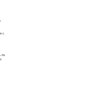
и
я с
ь по
о