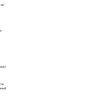
 не
 к
ных/
ста
нный