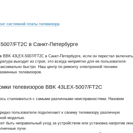
онт системной платы телевизора
5007/FT2C в Санкт-Петербурге
в BBK 43LEX-5007/FT2C в Санкт-Петербурге, если он перестал включат
аратура выходит из строя, это всегда неприятно для ее пользователя.
аксимально быстро. Наш центр по ремонту электронной техники
лазменных телевизоров.
омки телевизоров BBK 43LEX-5007/FT2C
ось сталкиваться с самыми различными неисправностями. Назовем
ередко пользователи подключают к своему телевизору различную
нной моделью.
жет быть неправильный уход за устройством или установка напротив окн
олнечные лучи.