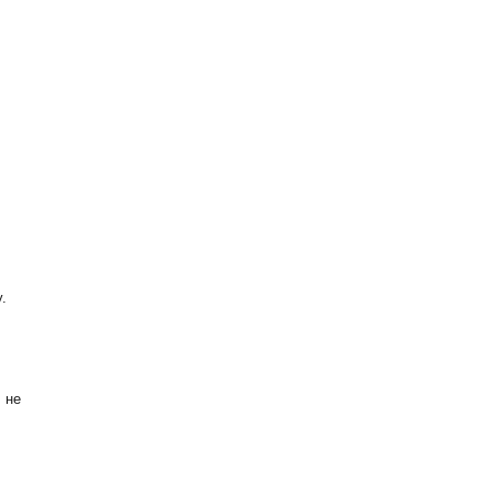
.
 не