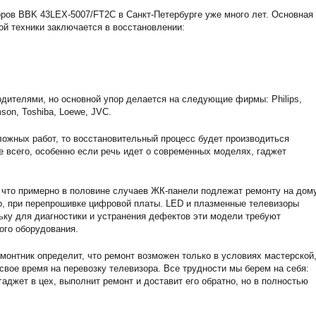
ров BBK 43LEX-5007/FT2C в Санкт-Петербурге уже много лет. Основная
ой техники заключается в восстановлении:
дителями, но основной упор делается на следующие фирмы: Philips,
son, Toshiba, Loewe, JVC.
ожных работ, то восстановительный процесс будет производиться
е всего, особенно если речь идет о современных моделях, гаджет
 что примерно в половине случаев ЖК-панели подлежат ремонту на дому
о, при перепрошивке цифровой платы. LED и плазменные телевизоры
ьку для диагностики и устранения дефектов эти модели требуют
ого оборудования.
монтник определит, что ремонт возможен только в условиях мастерской,
 свое время на перевозку телевизора. Все трудности мы берем на себя:
аджет в цех, выполнит ремонт и доставит его обратно, но в полностью