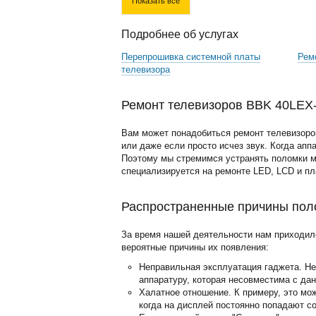
Показать все
Подробнее об услугах
Перепрошивка системной платы
Рем
телевизора
Ремонт телевизоров BBK 40LEX-
Вам может понадобиться ремонт телевизоро
или даже если просто исчез звук. Когда апп
Поэтому мы стремимся устранять поломки м
специализируется на ремонте LED, LCD и п
Распространенные причины пол
За время нашей деятельности нам приходил
вероятные причины их появления:
Неправильная эксплуатация гаджета. Н
аппаратуру, которая несовместима с да
Халатное отношение. К примеру, это мо
когда на дисплей постоянно попадают с