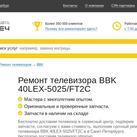
ербург
Контакты
О компании
CPA-партнерка
ЗДЕСЬ
Более 350 000 клиентов
Работа
Почему все ремонтируют здесь?
с 7:00 д
иск услуг
Ремонт телевизоров
→
BBK
Ремонт телевизора BBK
40LEX-5025/FT2C
Мастера с многолетним опытом.
Оригинальные и проверенные запчасти.
Запчасти в наличии на складе
Бесплатно доставим телевизор в сервисный центр, подберем
запчасти, согласуем с вами стоимость, выполним срочный рем
телевизора BBK 40LEX-5025/FT2C в в Санкт-Петербурге,
бесплатно доставим телевизор обратно.