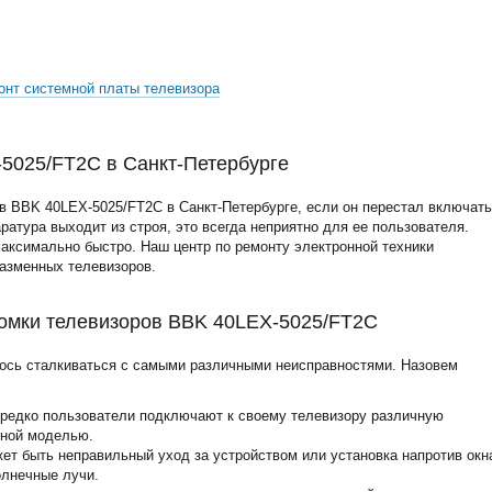
онт системной платы телевизора
5025/FT2C в Санкт-Петербурге
в BBK 40LEX-5025/FT2C в Санкт-Петербурге, если он перестал включат
аратура выходит из строя, это всегда неприятно для ее пользователя.
аксимально быстро. Наш центр по ремонту электронной техники
лазменных телевизоров.
омки телевизоров BBK 40LEX-5025/FT2C
ось сталкиваться с самыми различными неисправностями. Назовем
ередко пользователи подключают к своему телевизору различную
нной моделью.
жет быть неправильный уход за устройством или установка напротив окн
олнечные лучи.