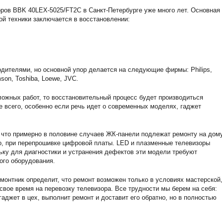
ров BBK 40LEX-5025/FT2C в Санкт-Петербурге уже много лет. Основная
ой техники заключается в восстановлении:
дителями, но основной упор делается на следующие фирмы: Philips,
son, Toshiba, Loewe, JVC.
ожных работ, то восстановительный процесс будет производиться
е всего, особенно если речь идет о современных моделях, гаджет
 что примерно в половине случаев ЖК-панели подлежат ремонту на дому
о, при перепрошивке цифровой платы. LED и плазменные телевизоры
ьку для диагностики и устранения дефектов эти модели требуют
ого оборудования.
монтник определит, что ремонт возможен только в условиях мастерской,
 свое время на перевозку телевизора. Все трудности мы берем на себя:
аджет в цех, выполнит ремонт и доставит его обратно, но в полностью