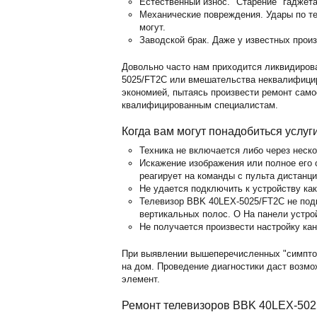
Естественный износ. "Старение" гаджет
Механические повреждения. Удары по те
могут.
Заводской брак. Даже у известных прои
Довольно часто нам приходится ликвидиров
5025/FT2C или вмешательства неквалифици
экономией, пытаясь произвести ремонт само
квалифицированным специалистам.
Когда вам могут понадобиться услуг
Техника не включается либо через неск
Искажение изображения или полное его о
реагирует на команды с пульта дистанц
Не удается подключить к устройству ка
Телевизор BBK 40LEX-5025/FT2C не подк
вертикальных полос. O На панели устро
Не получается произвести настройку кан
При выявлении вышеперечисленных "симпто
на дом. Проведение диагностики даст возм
элемент.
Ремонт телевизоров BBK 40LEX-502