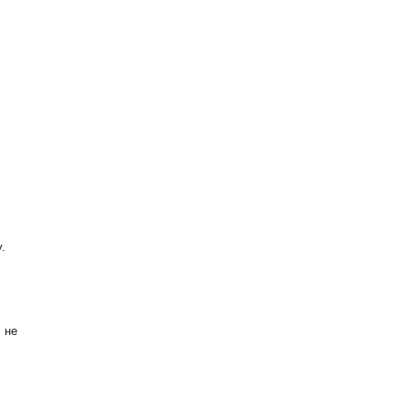
.
 не