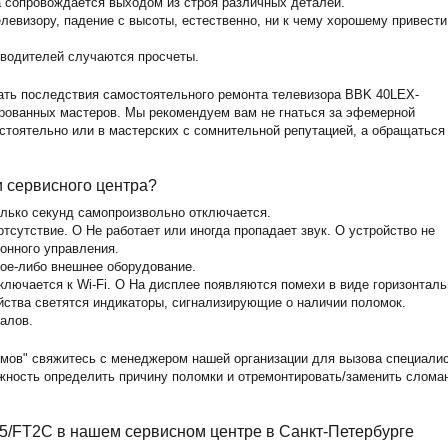
а сопровождается выходом из строя различных деталей.
левизору, падение с высоты, естественно, ни к чему хорошему привести
зводителей случаются просчеты.
ать последствия самостоятельного ремонта телевизора BBK 40LEX-
рованных мастеров. Мы рекомендуем вам не гнаться за эфемерной
стоятельно или в мастерских с сомнительной репутацией, а обращаться
и сервисного центра?
олько секунд самопроизвольно отключается.
тсутствие. O Не работает или иногда пропадает звук. O устройство не
ионного управления.
кое-либо внешнее оборудование.
лючается к Wi-Fi. O На дисплее появляются помехи в виде горизонталь
йства светятся индикаторы, сигнализирующие о наличии поломок.
алов.
мов" свяжитесь с менеджером нашей организации для вызова специали
ожность определить причину поломки и отремонтировать/заменить слома
5/FT2C в нашем сервисном центре в Санкт-Петербурге