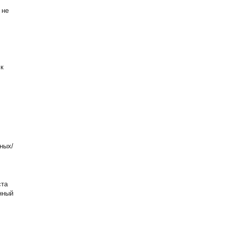
 не
 к
ных/
ста
нный