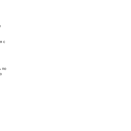
и
я с
ь по
о