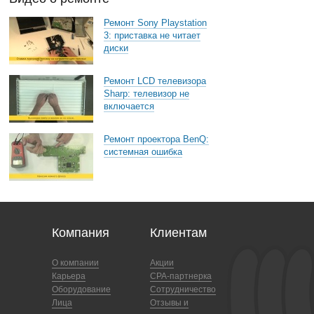
Ремонт Sony Playstation
3: приставка не читает
диски
Ремонт LCD телевизора
Sharp: телевизор не
включается
Ремонт проектора BenQ:
системная ошибка
Компания
Клиентам
О компании
Акции
Карьера
CPA-партнерка
Оборудование
Сотрудничество
Лица
Отзывы и