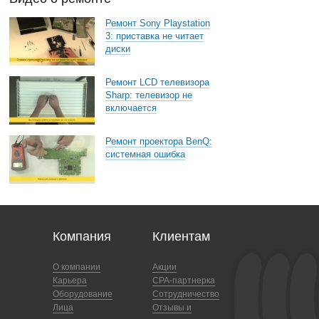
Ремонт Sony Playstation
3: приставка не читает
диски
Ремонт LCD телевизора
Sharp: телевизор не
включается
Ремонт проектора BenQ:
системная ошибка
Компания
Клиентам
О компании
Акции
Карьера
CPA-партнерка
Оборудование
Сотрудничество
Лица
Отзывы и