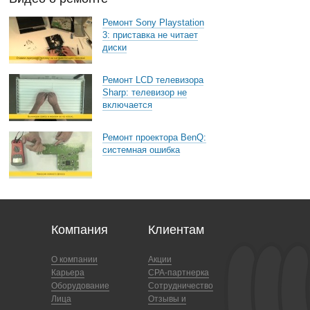
Ремонт Sony Playstation
3: приставка не читает
диски
Ремонт LCD телевизора
Sharp: телевизор не
включается
Ремонт проектора BenQ:
системная ошибка
Компания
Клиентам
О компании
Акции
Карьера
CPA-партнерка
Оборудование
Сотрудничество
Лица
Отзывы и