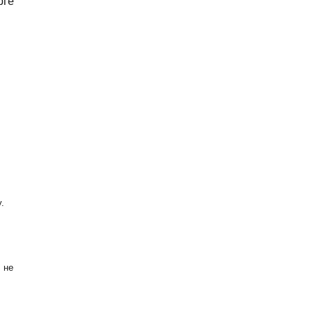
рге
.
 не