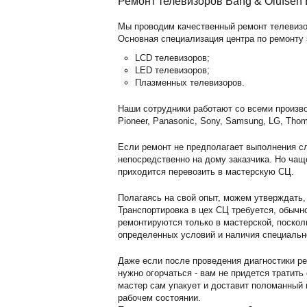
Ремонт телевизоров Bang & Olufsen 
Мы проводим качественный ремонт телевизоро
Основная специализация центра по ремонту 
LCD телевизоров;
LED телевизоров;
Плазменных телевизоров.
Наши сотрудники работают со всеми произво
Pioneer, Panasonic, Sony, Samsung, LG, Thom
Если ремонт не предполагает выполнения сл
непосредственно на дому заказчика. Но чащ
приходится перевозить в мастерскую СЦ.
Полагаясь на свой опыт, можем утверждать,
Транспортировка в цех СЦ требуется, обычн
ремонтируются только в мастерской, поскол
определенных условий и наличия специальн
Даже если после проведения диагностики ре
нужно огорчаться - вам не придется тратить
мастер сам упакует и доставит поломанный г
рабочем состоянии.