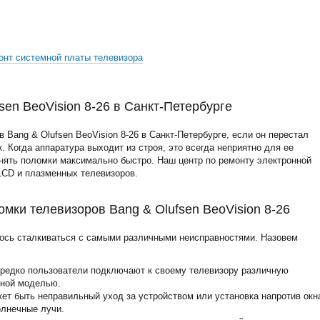
онт системной платы телевизора
sen BeoVision 8-26 в Санкт-Петербурге
Bang & Olufsen BeoVision 8-26 в Санкт-Петербурге, если он перестал
. Когда аппаратура выходит из строя, это всегда неприятно для ее
нять поломки максимально быстро. Наш центр по ремонту электронной
LCD и плазменных телевизоров.
мки телевизоров Bang & Olufsen BeoVision 8-26
ось сталкиваться с самыми различными неисправностями. Назовем
ередко пользователи подключают к своему телевизору различную
нной моделью.
жет быть неправильный уход за устройством или установка напротив окн
олнечные лучи.