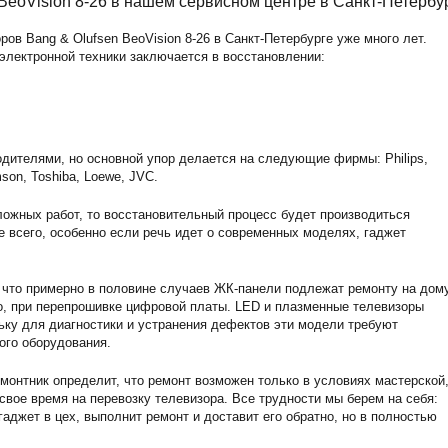
BeoVision 8-26 в нашем сервисном центре в Санкт-Петербу
в Bang & Olufsen BeoVision 8-26 в Санкт-Петербурге уже много лет.
электронной техники заключается в восстановлении:
дителями, но основной упор делается на следующие фирмы: Philips,
son, Toshiba, Loewe, JVC.
ожных работ, то восстановительный процесс будет производиться
е всего, особенно если речь идет о современных моделях, гаджет
 что примерно в половине случаев ЖК-панели подлежат ремонту на дому
о, при перепрошивке цифровой платы. LED и плазменные телевизоры
ьку для диагностики и устранения дефектов эти модели требуют
ого оборудования.
монтник определит, что ремонт возможен только в условиях мастерской,
 свое время на перевозку телевизора. Все трудности мы берем на себя:
аджет в цех, выполнит ремонт и доставит его обратно, но в полностью