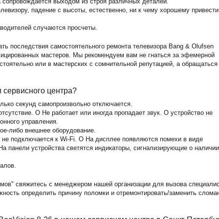
а сопровождается выходом из строя различных деталей.
левизору, падение с высоты, естественно, ни к чему хорошему привести
зводителей случаются просчеты.
ть последствия самостоятельного ремонта телевизора Bang & Olufsen
фицированных мастеров. Мы рекомендуем вам не гнаться за эфемерной
стоятельно или в мастерских с сомнительной репутацией, а обращаться
и сервисного центра?
олько секунд самопроизвольно отключается.
тсутствие. O Не работает или иногда пропадает звук. O устройство не
ионного управления.
кое-либо внешнее оборудование.
6 не подключается к Wi-Fi. O На дисплее появляются помехи в виде
На панели устройства светятся индикаторы, сигнализирующие о наличии
алов.
мов" свяжитесь с менеджером нашей организации для вызова специали
ожность определить причину поломки и отремонтировать/заменить слома