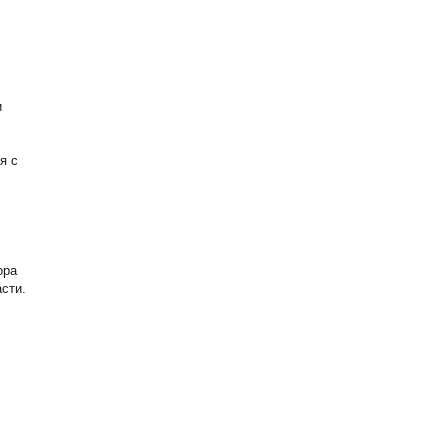
и
я с
ора
сти.