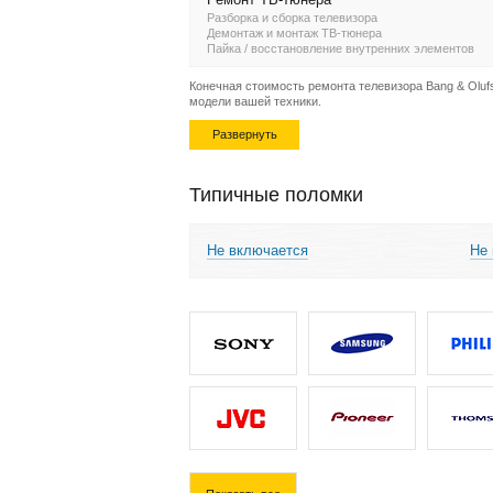
Разборка и сборка телевизора
Демонтаж и монтаж ТВ-тюнера
Пайка / восстановление внутренних элементов
Конечная стоимость ремонта телевизора Bang & Olufse
модели вашей техники.
Развернуть
Типичные поломки
Не включается
Не