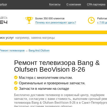
ербург
Контакты
О компании
CPA-партнерка
ЗДЕСЬ
Более 350 000 клиентов
Работа
Почему все ремонтируют здесь?
с 7:00 д
иск услуг
Ремонт телевизоров
→
Bang And Olufsen
Ремонт телевизора Bang &
Olufsen BeoVision 8-26
Мастера с многолетним опытом.
Оригинальные и проверенные запчасти.
Запчасти в наличии на складе
Бесплатно доставим телевизор в сервисный центр, подберем
запчасти, согласуем с вами стоимость, выполним срочный рем
телевизора Bang & Olufsen BeoVision 8-26 в в Санкт-Петербурге
бесплатно доставим телевизор обратно.