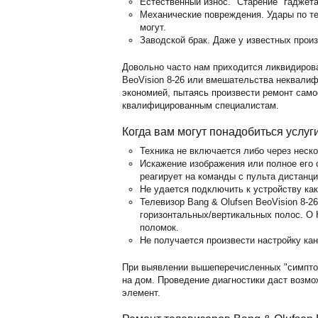
Естественный износ. "Старение" гаджет
Механические повреждения. Удары по те
могут.
Заводской брак. Даже у известных прои
Довольно часто нам приходится ликвидирова
BeoVision 8-26 или вмешательства неквали
экономией, пытаясь произвести ремонт само
квалифицированным специалистам.
Когда вам могут понадобиться услуг
Техника не включается либо через неск
Искажение изображения или полное его о
реагирует на команды с пульта дистанц
Не удается подключить к устройству ка
Телевизор Bang & Olufsen BeoVision 8-2
горизонтальных/вертикальных полос. O 
поломок.
Не получается произвести настройку кан
При выявлении вышеперечисленных "симпто
на дом. Проведение диагностики даст возм
элемент.