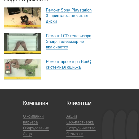
Ремонт Sony Playstation
3: приставка не читает
диски
Ремонт LCD телевизора
Sharp: телевизор не
включается
Ремонт проектора BenQ:
системная ошибка
Компания
Клиентам
О компании
Акции
Карьера
CPA-партнерка
Оборудование
Сотрудничество
Лица
Отзывы и