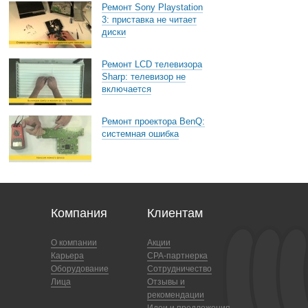
Ремонт Sony Playstation
3: приставка не читает
диски
Ремонт LCD телевизора
Sharp: телевизор не
включается
Ремонт проектора BenQ:
системная ошибка
Компания
Клиентам
О компании
Акции
Карьера
CPA-партнерка
Оборудование
Сотрудничество
Лица
Отзывы и
рекомендации
Идеи и предложения