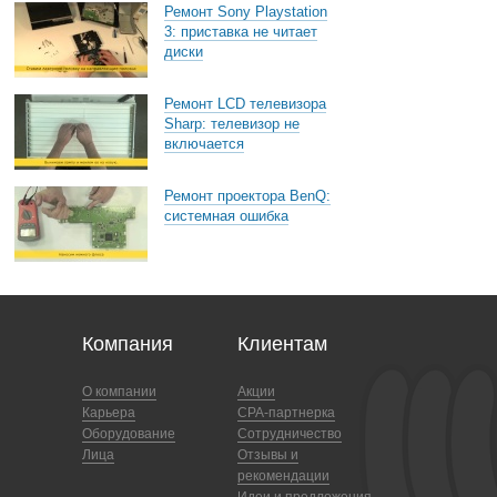
Ремонт Sony Playstation
3: приставка не читает
диски
Ремонт LCD телевизора
Sharp: телевизор не
включается
Ремонт проектора BenQ:
системная ошибка
Компания
Клиентам
О компании
Акции
Карьера
CPA-партнерка
Оборудование
Сотрудничество
Лица
Отзывы и
рекомендации
Идеи и предложения