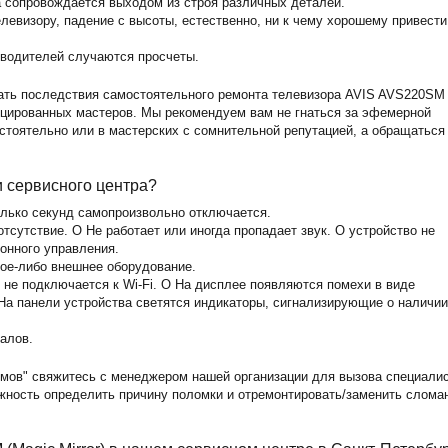
а сопровождается выходом из строя различных деталей.
левизору, падение с высоты, естественно, ни к чему хорошему привести
зводителей случаются просчеты.
ать последствия самостоятельного ремонта телевизора AVIS AVS220SM
фицированных мастеров. Мы рекомендуем вам не гнаться за эфемерной
стоятельно или в мастерских с сомнительной репутацией, а обращаться
и сервисного центра?
олько секунд самопроизвольно отключается.
тсутствие. O Не работает или иногда пропадает звук. O устройство не
ионного управления.
кое-либо внешнее оборудование.
 не подключается к Wi-Fi. O На дисплее появляются помехи в виде
На панели устройства светятся индикаторы, сигнализирующие о наличии
алов.
мов" свяжитесь с менеджером нашей организации для вызова специали
ожность определить причину поломки и отремонтировать/заменить слома