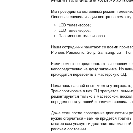
Ремонт телевизоров AVIS AVS220SM 
Мы проводим качественный ремонт телевизор
Основная специализация центра по ремонту 
LCD телевизоров;
LED телевизоров;
Плазменных телевизоров.
Наши сотрудники работают со всеми произво
Pioneer, Panasonic, Sony, Samsung, LG, Thom
Если ремонт не предполагает выполнения сл
непосредственно на дому заказчика. Но чащ
приходится перевозить в мастерскую СЦ.
Полагаясь на свой опыт, можем утверждать,
Транспортировка в цех СЦ требуется, обычн
ремонтируются только в мастерской, поскол
определенных условий и наличия специальн
Даже если после проведения диагностики ре
нужно огорчаться - вам не придется тратить
мастер сам упакует и доставит поломанный г
рабочем состоянии.