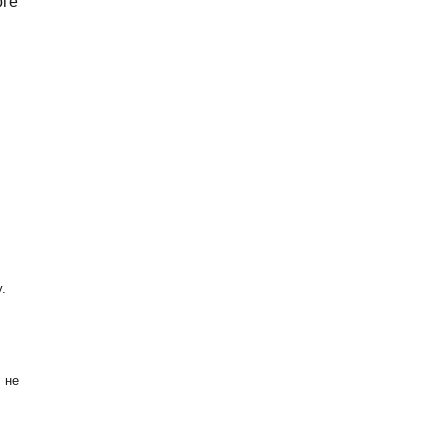
рге
.
 не