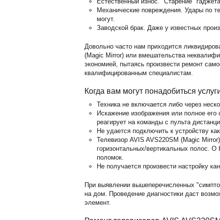
Естественный износ. "Старение" гаджет
Механические повреждения. Удары по те
могут.
Заводской брак. Даже у известных прои
Довольно часто нам приходится ликвидиров
(Magic Mirror) или вмешательства неквали
экономией, пытаясь произвести ремонт само
квалифицированным специалистам.
Когда вам могут понадобиться услуг
Техника не включается либо через неск
Искажение изображения или полное его о
реагирует на команды с пульта дистанц
Не удается подключить к устройству ка
Телевизор AVIS AVS220SM (Magic Mirror)
горизонтальных/вертикальных полос. O 
поломок.
Не получается произвести настройку кан
При выявлении вышеперечисленных "симпто
на дом. Проведение диагностики даст возм
элемент.