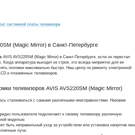
онт системной платы телевизора
SM (Magic Mirror) в Санкт-Петербурге
 AVIS AVS220SM (Magic Mirror) в Санкт-Петербурге, если он перестал
. Когда аппаратура выходит из строя, это всегда неприятно для ее
нять поломки максимально быстро. Наш центр по ремонту электронной
LCD и плазменных телевизоров.
мки телевизоров AVIS AVS220SM (Magic Mirror)
ось сталкиваться с самыми различными неисправностями. Назовем
ередко пользователи подключают к своему телевизору различную
нной моделью.
жет быть неправильный уход за устройством или установка напротив окн
олнечные лучи.