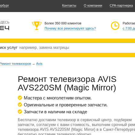
ербург
Контакты
О компании
CPA-партнерка
ЗДЕСЬ
Более 350 000 клиентов
Работа
Почему все ремонтируют здесь?
с 7:00 д
иск услуг
Ремонт телевизоров
→
Avis
Ремонт телевизора AVIS
AVS220SM (Magic Mirror)
Мастера с многолетним опытом.
Оригинальные и проверенные запчасти.
Запчасти в наличии на складе
Бесплатно доставим телевизор в сервисный центр, подберем
запчасти, согласуем с вами стоимость, выполним срочный рем
телевизора AVIS AVS220SM (Magic Mirror) в в Санкт-Петербурге
бесплатно доставим телевизор обратно.