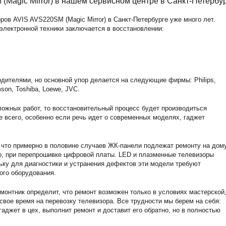
(Magic Mirror) в нашем сервисном центре в Санкт-Петербу
ов AVIS AVS220SM (Magic Mirror) в Санкт-Петербурге уже много лет.
электронной техники заключается в восстановлении:
дителями, но основной упор делается на следующие фирмы: Philips,
son, Toshiba, Loewe, JVC.
ожных работ, то восстановительный процесс будет производиться
е всего, особенно если речь идет о современных моделях, гаджет
 что примерно в половине случаев ЖК-панели подлежат ремонту на дому
о, при перепрошивке цифровой платы. LED и плазменные телевизоры
ьку для диагностики и устранения дефектов эти модели требуют
ого оборудования.
монтник определит, что ремонт возможен только в условиях мастерской,
 свое время на перевозку телевизора. Все трудности мы берем на себя:
аджет в цех, выполнит ремонт и доставит его обратно, но в полностью