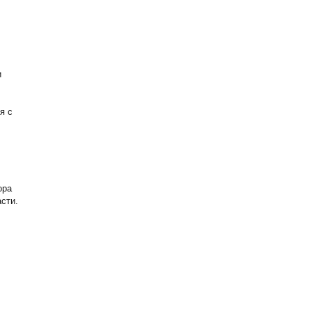
и
я с
ора
сти.