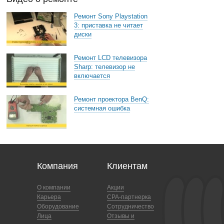
Ремонт Sony Playstation
3: приставка не читает
диски
Ремонт LCD телевизора
Sharp: телевизор не
включается
Ремонт проектора BenQ:
системная ошибка
Компания
Клиентам
О компании
Акции
Карьера
CPA-партнерка
Оборудование
Сотрудничество
Лица
Отзывы и