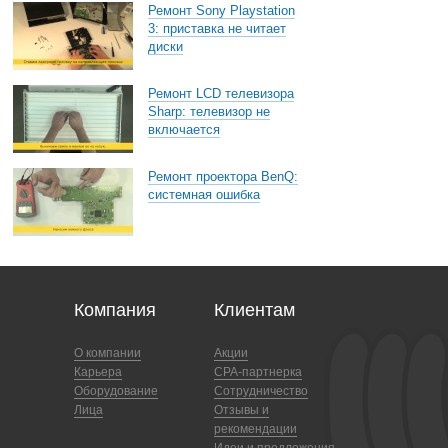
Ремонт Sony Playstation
3: приставка не читает
диски
Ремонт LCD телевизора
Sharp: телевизор не
включается
Ремонт проектора BenQ:
системная ошибка
Компания
Клиентам
О компании
Акции
Карьера
CPA-партнерка
Оборудование
Сотрудничество
Лица
Отзывы и
рекомендации
Идеи и предложения