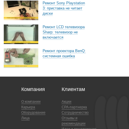
Ремонт Sony Playstation
3: приставка не читает
диски
Ремонт LCD телевизора
Sharp: телевизор не
включается
Ремонт проектора BenQ:
системная ошибка
Компания
Клиентам
О компании
Акции
Карьера
CPA-партнерка
Оборудование
Сотрудничество
Лица
Отзывы и
рекомендации
Идеи и предложения