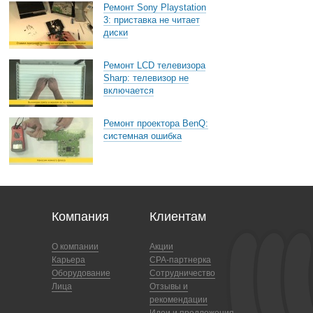
Ремонт Sony Playstation
3: приставка не читает
диски
Ремонт LCD телевизора
Sharp: телевизор не
включается
Ремонт проектора BenQ:
системная ошибка
Компания
Клиентам
О компании
Акции
Карьера
CPA-партнерка
Оборудование
Сотрудничество
Лица
Отзывы и
рекомендации
Идеи и предложения