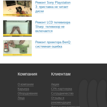
Ремонт Sony Playstation
3: приставка не читает
диски
Ремонт LCD телевизора
Sharp: телевизор не
включается
Ремонт проектора BenQ:
системная ошибка
Компания
Клиентам
О компании
Акции
Карьера
CPA-партнерка
Оборудование
Сотрудничество
Лица
Отзывы и
рекомендации
Идеи и предложения