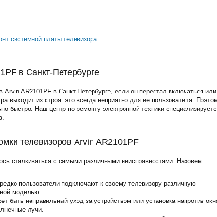
онт системной платы телевизора
01PF в Санкт-Петербурге
 Arvin AR2101PF в Санкт-Петербурге, если он перестал включаться или
ура выходит из строя, это всегда неприятно для ее пользователя. Поэто
но быстро. Наш центр по ремонту электронной техники специализируетс
в.
омки телевизоров Arvin AR2101PF
ось сталкиваться с самыми различными неисправностями. Назовем
ередко пользователи подключают к своему телевизору различную
нной моделью.
жет быть неправильный уход за устройством или установка напротив окн
олнечные лучи.