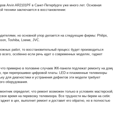
ов Arvin AR2101PF в Санкт-Петербурге уже много лет. Основная
ой техники заключается в восстановлении:
дителями, но основной упор делается на следующие фирмы: Philips,
son, Toshiba, Loewe, JVC.
ожных работ, то восстановительный процесс будет производиться
е всего, особенно если речь идет о современных моделях, гаджет
 что примерно в половине случаев ЖК-панели подлежат ремонту на дому
о, при перепрошивке цифровой платы. LED и плазменные телевизоры
ьку для диагностики и устранения дефектов эти модели требуют
ого оборудования.
монтник определит, что ремонт возможен только в условиях мастерской,
 свое время на перевозку телевизора. Все трудности мы берем на себя:
аджет в цех, выполнит ремонт и доставит его обратно, но в полностью