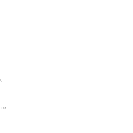
.
 не