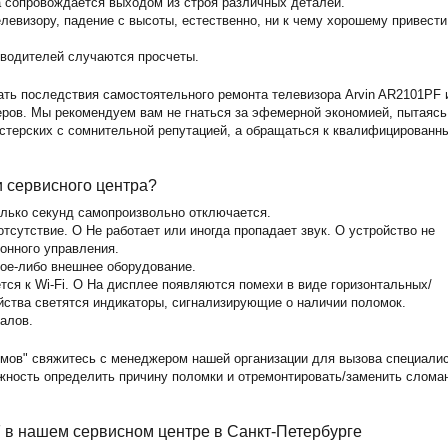
а сопровождается выходом из строя различных деталей.
левизору, падение с высоты, естественно, ни к чему хорошему привести
зводителей случаются просчеты.
ать последствия самостоятельного ремонта телевизора Arvin AR2101PF 
ов. Мы рекомендуем вам не гнаться за эфемерной экономией, пытаясь
астерских с сомнительной репутацией, а обращаться к квалифицированн
и сервисного центра?
олько секунд самопроизвольно отключается.
тсутствие. O Не работает или иногда пропадает звук. O устройство не
ионного управления.
кое-либо внешнее оборудование.
тся к Wi-Fi. O На дисплее появляются помехи в виде горизонтальных/
йства светятся индикаторы, сигнализирующие о наличии поломок.
алов.
мов" свяжитесь с менеджером нашей организации для вызова специали
ожность определить причину поломки и отремонтировать/заменить слома
 в нашем сервисном центре в Санкт-Петербурге