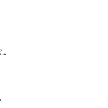
му
я на
а,