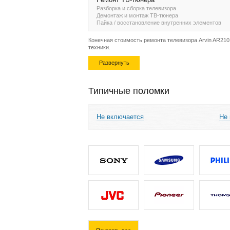
Разборка и сборка телевизора
Демонтаж и монтаж ТВ-тюнера
Пайка / восстановление внутренних элементов
Конечная стоимость ремонта телевизора Arvin AR210
техники.
Развернуть
Типичные поломки
Не включается
Не