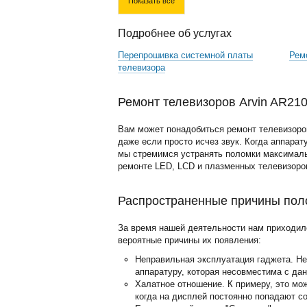
Показать все
Подробнее об услугах
Перепрошивка системной платы
Рем
телевизора
Ремонт телевизоров Arvin AR21
Вам может понадобиться ремонт телевизоров
даже если просто исчез звук. Когда аппарат
мы стремимся устранять поломки максималь
ремонте LED, LCD и плазменных телевизоро
Распространенные причины пол
За время нашей деятельности нам приходил
вероятные причины их появления:
Неправильная эксплуатация гаджета. Н
аппаратуру, которая несовместима с да
Халатное отношение. К примеру, это мо
когда на дисплей постоянно попадают с