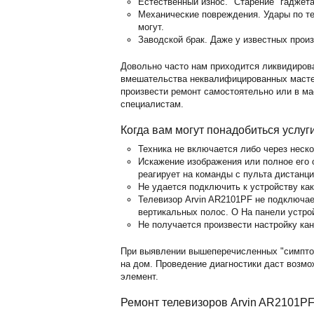
Естественный износ. "Старение" гаджет
Механические повреждения. Удары по те
могут.
Заводской брак. Даже у известных прои
Довольно часто нам приходится ликвидиров
вмешательства неквалифицированных мастер
произвести ремонт самостоятельно или в м
специалистам.
Когда вам могут понадобиться услуг
Техника не включается либо через неск
Искажение изображения или полное его о
реагирует на команды с пульта дистанц
Не удается подключить к устройству ка
Телевизор Arvin AR2101PF не подключае
вертикальных полос. O На панели устро
Не получается произвести настройку кан
При выявлении вышеперечисленных "симпто
на дом. Проведение диагностики даст возм
элемент.
Ремонт телевизоров Arvin AR2101PF