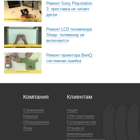
Ремонт Sony Playstation
3: приставка не читает
диски
Ремонт LCD телевизора
Sharp: телевизор не
включается
Ремонт проектора BenQ:
системная ошибка
Компания
Клиентам
О компании
Акции
Карьера
CPA-партнерка
Оборудование
Сотрудничество
Лица
Отзывы и
рекомендации
Идеи и предложения