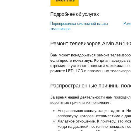
Показать все
Подробнее об услугах
Перепрошивка системной платы
Рем
телевизора
Ремонт телевизоров Arvin AR19
Вам может понадобиться ремонт телевизоров
если просто исчез звук. Когда аппаратура в
стремимся устранять поломки максимально б
ремонте LED, LCD и плазменных телевизоро
Распространенные причины поло
За время нашей деятельности нам приходил
вероятные причины их появления:
Неправильная эксплуатация гаджета. Н
аппаратуру, которая несовместима с да
Халатное отношение. К примеру, это мо
когда на дисплей постоянно попадают с