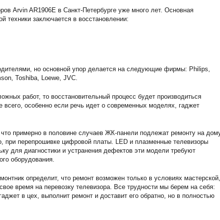
ов Arvin AR1906E в Санкт-Петербурге уже много лет. Основная
ой техники заключается в восстановлении:
дителями, но основной упор делается на следующие фирмы: Philips,
son, Toshiba, Loewe, JVC.
ожных работ, то восстановительный процесс будет производиться
е всего, особенно если речь идет о современных моделях, гаджет
 что примерно в половине случаев ЖК-панели подлежат ремонту на дому
о, при перепрошивке цифровой платы. LED и плазменные телевизоры
ьку для диагностики и устранения дефектов эти модели требуют
ого оборудования.
монтник определит, что ремонт возможен только в условиях мастерской,
 свое время на перевозку телевизора. Все трудности мы берем на себя:
аджет в цех, выполнит ремонт и доставит его обратно, но в полностью