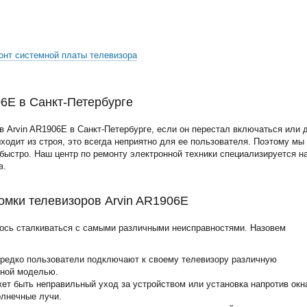
онт системной платы телевизора
06E в Санкт-Петербурге
 Arvin AR1906E в Санкт-Петербурге, если он перестал включаться или 
ыходит из строя, это всегда неприятно для ее пользователя. Поэтому мы
ыстро. Наш центр по ремонту электронной техники специализируется н
в.
мки телевизоров Arvin AR1906E
ось сталкиваться с самыми различными неисправностями. Назовем
ередко пользователи подключают к своему телевизору различную
нной моделью.
жет быть неправильный уход за устройством или установка напротив окн
олнечные лучи.