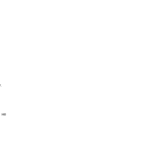
.
 не