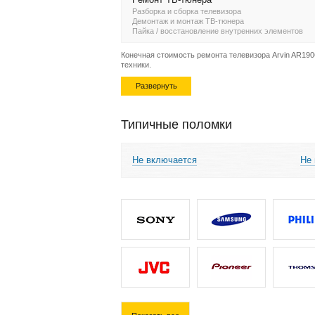
Разборка и сборка телевизора
Демонтаж и монтаж ТВ-тюнера
Пайка / восстановление внутренних элементов
Конечная стоимость ремонта телевизора Arvin AR1906
техники.
Развернуть
Типичные поломки
Не включается
Не