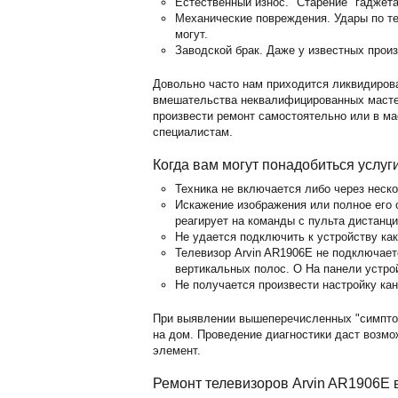
Естественный износ. "Старение" гаджет
Механические повреждения. Удары по те
могут.
Заводской брак. Даже у известных прои
Довольно часто нам приходится ликвидиров
вмешательства неквалифицированных мастер
произвести ремонт самостоятельно или в м
специалистам.
Когда вам могут понадобиться услуг
Техника не включается либо через неск
Искажение изображения или полное его о
реагирует на команды с пульта дистанц
Не удается подключить к устройству ка
Телевизор Arvin AR1906E не подключает
вертикальных полос. O На панели устро
Не получается произвести настройку кан
При выявлении вышеперечисленных "симпто
на дом. Проведение диагностики даст возм
элемент.
Ремонт телевизоров Arvin AR1906E 