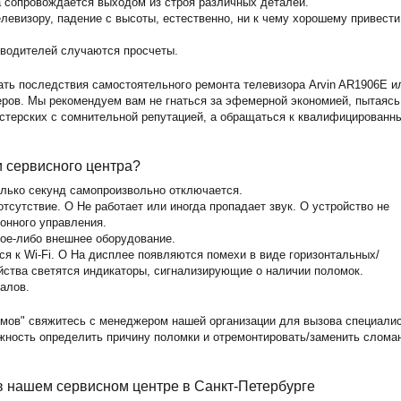
а сопровождается выходом из строя различных деталей.
левизору, падение с высоты, естественно, ни к чему хорошему привести
зводителей случаются просчеты.
ать последствия самостоятельного ремонта телевизора Arvin AR1906E и
ов. Мы рекомендуем вам не гнаться за эфемерной экономией, пытаясь
астерских с сомнительной репутацией, а обращаться к квалифицированн
и сервисного центра?
олько секунд самопроизвольно отключается.
тсутствие. O Не работает или иногда пропадает звук. O устройство не
ионного управления.
кое-либо внешнее оборудование.
ся к Wi-Fi. O На дисплее появляются помехи в виде горизонтальных/
йства светятся индикаторы, сигнализирующие о наличии поломок.
алов.
мов" свяжитесь с менеджером нашей организации для вызова специали
ожность определить причину поломки и отремонтировать/заменить слома
в нашем сервисном центре в Санкт-Петербурге