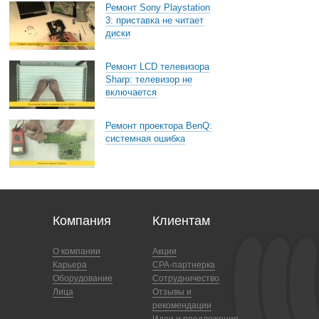
Ремонт Sony Playstation
3: приставка не читает
диски
Ремонт LCD телевизора
Sharp: телевизор не
включается
Ремонт проектора BenQ:
системная ошибка
Компания
Клиентам
О компании
Акции
Карьера
CPA-партнерка
Оборудование
Сотрудничество
Лица
Отзывы и
рекомендации
Идеи и предложения