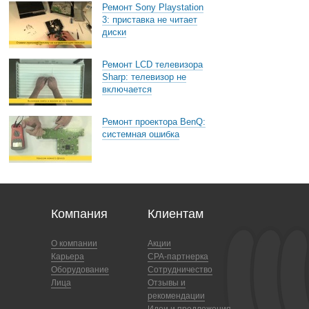
Ремонт Sony Playstation
3: приставка не читает
диски
Ремонт LCD телевизора
Sharp: телевизор не
включается
Ремонт проектора BenQ:
системная ошибка
Компания
Клиентам
О компании
Акции
Карьера
CPA-партнерка
Оборудование
Сотрудничество
Лица
Отзывы и
рекомендации
Идеи и предложения