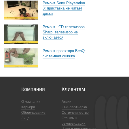
Ремонт Sony Playstation
3: приставка не читает
диски
Ремонт LCD телевизора
Sharp: телевизор не
включается
Ремонт проектора BenQ:
системная ошибка
Компания
Клиентам
О компании
Акции
Карьера
CPA-партнерка
Оборудование
Сотрудничество
Лица
Отзывы и
рекомендации
Идеи и предложения