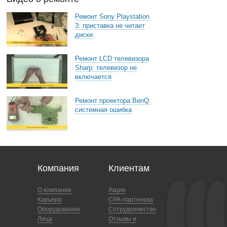
Ремонт Sony Playstation
3: приставка не читает
диски
Ремонт LCD телевизора
Sharp: телевизор не
включается
Ремонт проектора BenQ:
системная ошибка
Компания
Клиентам
О компании
Акции
Карьера
CPA-партнерка
Оборудование
Сотрудничество
Лица
Отзывы и