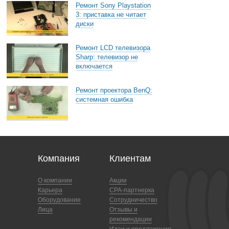
Ремонт Sony Playstation
3: приставка не читает
диски
Ремонт LCD телевизора
Sharp: телевизор не
включается
Ремонт проектора BenQ:
системная ошибка
Компания
Клиентам
О компании
Акции
Карьера
CPA-партнерка
Оборудование
Сотрудничество
Лица
Отзывы и
рекомендации
Идеи и предложения