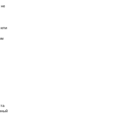
 не
 или
ым
ста
нный