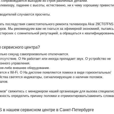
а сопровождается выходом из строя различных деталей.
левизору, падение с высоты, естественно, ни к чему хорошему привести
зводителей случаются просчеты.
ать последствия самостоятельного ремонта телевизора Akai 29CT07FNS
ов. Мы рекомендуем вам не гнаться за эфемерной экономией, пытаясь
астерских с сомнительной репутацией, а обращаться к квалифицированн
и сервисного центра?
олько секунд самопроизвольно отключается.
тсутствие. O Не работает или иногда пропадает звук. O устройство не
ионного управления.
кое-либо внешнее оборудование.
тся к Wi-Fi. O На дисплее появляются помехи в виде горизонтальных/
йства светятся индикаторы, сигнализирующие о наличии поломок.
алов.
мов" свяжитесь с менеджером нашей организации для вызова специали
ожность определить причину поломки и отремонтировать/заменить слома
S в нашем сервисном центре в Санкт-Петербурге