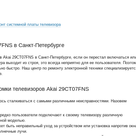
онт системной платы телевизора
7FNS в Санкт-Петербурге
 Akai 29CT07FNS в Санкт-Петербурге, если он перестал включаться ил
ура выходит из строя, это всегда неприятно для ее пользователя. Поэто
но быстро. Наш центр по ремонту электронной техники специализируетс
в.
омки телевизоров Akai 29CT07FNS
ось сталкиваться с самыми различными неисправностями. Назовем
ередко пользователи подключают к своему телевизору различную
нной моделью.
жет быть неправильный уход за устройством или установка напротив окн
олнечные лучи.