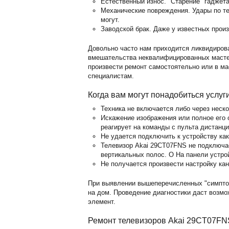
Естественный износ. "Старение" гаджет
Механические повреждения. Удары по те
могут.
Заводской брак. Даже у известных прои
Довольно часто нам приходится ликвидиров
вмешательства неквалифицированных мастер
произвести ремонт самостоятельно или в м
специалистам.
Когда вам могут понадобиться услуг
Техника не включается либо через неск
Искажение изображения или полное его о
реагирует на команды с пульта дистанц
Не удается подключить к устройству ка
Телевизор Akai 29CT07FNS не подключае
вертикальных полос. O На панели устро
Не получается произвести настройку кан
При выявлении вышеперечисленных "симпто
на дом. Проведение диагностики даст возм
элемент.
Ремонт телевизоров Akai 29CT07FN