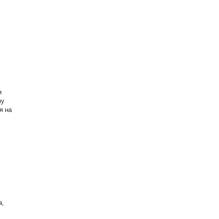
и
му
я на
а,