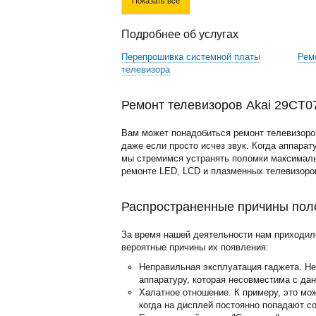
Показать все
Подробнее об услугах
Перепрошивка системной платы
Рем
телевизора
Ремонт телевизоров Akai 29CT0
Вам может понадобиться ремонт телевизоров
даже если просто исчез звук. Когда аппарат
мы стремимся устранять поломки максималь
ремонте LED, LCD и плазменных телевизоро
Распространенные причины пол
За время нашей деятельности нам приходил
вероятные причины их появления:
Неправильная эксплуатация гаджета. Н
аппаратуру, которая несовместима с да
Халатное отношение. К примеру, это мо
когда на дисплей постоянно попадают с