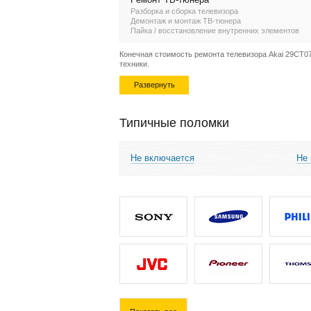
Разборка и сборка телевизора
Демонтаж и монтаж ТВ-тюнера
Пайка / восстановление внутренних элементов
Конечная стоимость ремонта телевизора Akai 29CT07
техники.
Развернуть
Типичные поломки
Не включается
Не