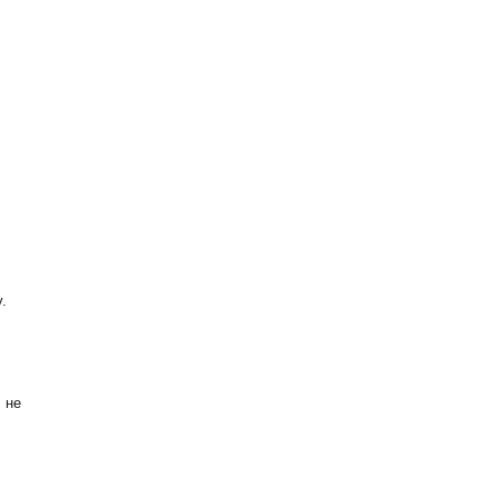
.
 не