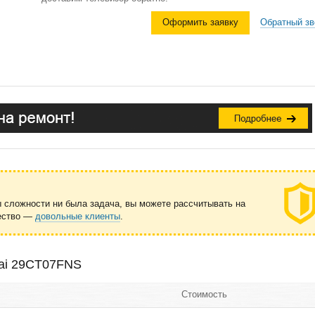
Оформить заявку
Обратный зв
ы сложности ни была задача, вы можете рассчитывать на
чество —
довольные клиенты
.
kai 29CT07FNS
Стоимость