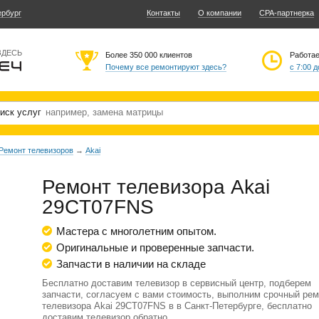
ербург
Контакты
О компании
CPA-партнерка
ЗДЕСЬ
Более 350 000 клиентов
Работа
Почему все ремонтируют здесь?
с 7:00 д
иск услуг
Ремонт телевизоров
→
Akai
Ремонт телевизора Akai
29CT07FNS
Мастера с многолетним опытом.
Оригинальные и проверенные запчасти.
Запчасти в наличии на складе
Бесплатно доставим телевизор в сервисный центр, подберем
запчасти, согласуем с вами стоимость, выполним срочный рем
телевизора Akai 29CT07FNS в в Санкт-Петербурге, бесплатно
доставим телевизор обратно.