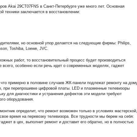
ров Akai 29CT07FNS в Санкт-Петербурге уже много лет. Основная
ой техники заключается в восстановлении:
дителями, но основной упор делается на следующие фирмы: Philips,
son, Toshiba, Loewe, JVC.
ожных работ, то восстановительный процесс будет производиться
е всего, особенно если речь идет о современных моделях, гаджет
 что примерно в половине случаев ЖК-панели подлежат ремонту на дому
о, при перепрошивке цифровой платы. LED и плазменные телевизоры
ьку для диагностики и устранения дефектов эти модели требуют
ого оборудования.
монтник определит, что ремонт возможен только в условиях мастерской,
 свое время на перевозку телевизора. Все трудности мы берем на себя:
аджет в цех, выполнит ремонт и доставит его обратно, но в полностью