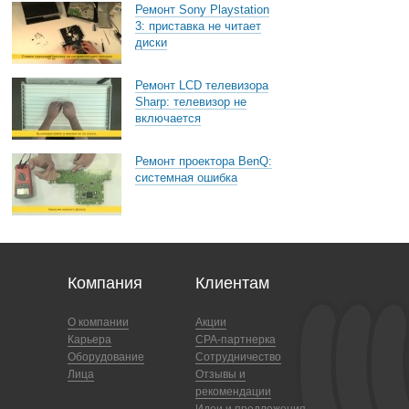
Ремонт Sony Playstation
3: приставка не читает
диски
Ремонт LCD телевизора
Sharp: телевизор не
включается
Ремонт проектора BenQ:
системная ошибка
Компания
Клиентам
О компании
Акции
Карьера
CPA-партнерка
Оборудование
Сотрудничество
Лица
Отзывы и
рекомендации
Идеи и предложения