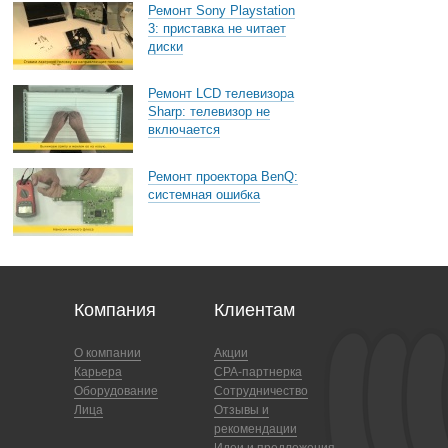
Ремонт Sony Playstation
3: приставка не читает
диски
Ремонт LCD телевизора
Sharp: телевизор не
включается
Ремонт проектора BenQ:
системная ошибка
Компания
Клиентам
О компании
Акции
Карьера
CPA-партнерка
Оборудование
Сотрудничество
Лица
Отзывы и
рекомендации
Идеи и предложения