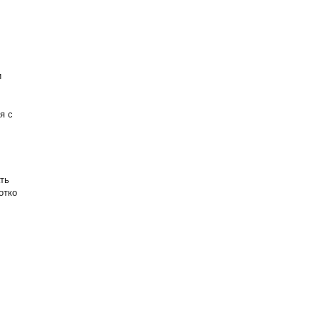
и
я с
ть
отко