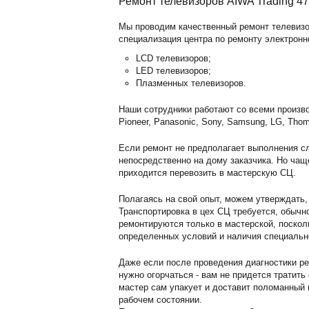
Ремонт телевизоров AIWA Trading 4
Мы проводим качественный ремонт телевизор
специализация центра по ремонту электронн
LCD телевизоров;
LED телевизоров;
Плазменных телевизоров.
Наши сотрудники работают со всеми произво
Pioneer, Panasonic, Sony, Samsung, LG, Thom
Если ремонт не предполагает выполнения сл
непосредственно на дому заказчика. Но чащ
приходится перевозить в мастерскую СЦ.
Полагаясь на свой опыт, можем утверждать,
Транспортировка в цех СЦ требуется, обычн
ремонтируются только в мастерской, поскол
определенных условий и наличия специальн
Даже если после проведения диагностики ре
нужно огорчаться - вам не придется тратить
мастер сам упакует и доставит поломанный г
рабочем состоянии.