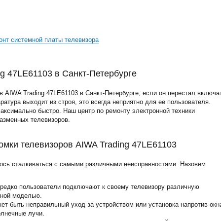
онт системной платы телевизора
ng 47LE61103 в Санкт-Петербурге
 AIWA Trading 47LE61103 в Санкт-Петербурге, если он перестал включа
аратура выходит из строя, это всегда неприятно для ее пользователя.
аксимально быстро. Наш центр по ремонту электронной техники
лазменных телевизоров.
мки телевизоров AIWA Trading 47LE61103
ось сталкиваться с самыми различными неисправностями. Назовем
ередко пользователи подключают к своему телевизору различную
нной моделью.
жет быть неправильный уход за устройством или установка напротив окн
олнечные лучи.