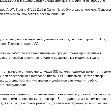
7LE61103 в нашем сервисном центре в Санкт-Петербурге
ов AIWA Trading 47LE61103 в Санкт-Петербурге уже много лет. Основна
ой техники заключается в восстановлении:
дителями, но основной упор делается на следующие фирмы: Philips,
son, Toshiba, Loewe, JVC.
ожных работ, то восстановительный процесс будет производиться
е всего, особенно если речь идет о современных моделях, гаджет
 что примерно в половине случаев ЖК-панели подлежат ремонту на дому
о, при перепрошивке цифровой платы. LED и плазменные телевизоры
ьку для диагностики и устранения дефектов эти модели требуют
ого оборудования.
монтник определит, что ремонт возможен только в условиях мастерской,
 свое время на перевозку телевизора. Все трудности мы берем на себя:
аджет в цех, выполнит ремонт и доставит его обратно, но в полностью