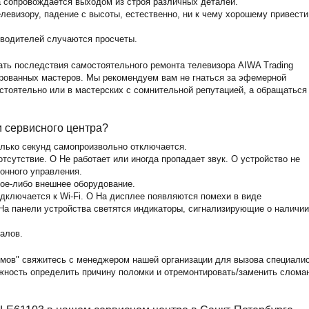
а сопровождается выходом из строя различных деталей.
левизору, падение с высоты, естественно, ни к чему хорошему привести
зводителей случаются просчеты.
ать последствия самостоятельного ремонта телевизора AIWA Trading
рованных мастеров. Мы рекомендуем вам не гнаться за эфемерной
стоятельно или в мастерских с сомнительной репутацией, а обращаться
и сервисного центра?
олько секунд самопроизвольно отключается.
тсутствие. O Не работает или иногда пропадает звук. O устройство не
ионного управления.
кое-либо внешнее оборудование.
одключается к Wi-Fi. O На дисплее появляются помехи в виде
На панели устройства светятся индикаторы, сигнализирующие о наличии
алов.
мов" свяжитесь с менеджером нашей организации для вызова специали
ожность определить причину поломки и отремонтировать/заменить слома