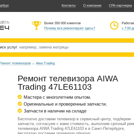
ербург
Контакты
О компании
CPA-партнерка
ЗДЕСЬ
Более 350 000 клиентов
Работа
Почему все ремонтируют здесь?
с 7:00 д
иск услуг
Ремонт телевизоров
→
Aiwa Trading
Ремонт телевизора AIWA
Trading 47LE61103
Мастера с многолетним опытом.
Оригинальные и проверенные запчасти.
Запчасти в наличии на складе
Бесплатно доставим телевизор в сервисный центр, подберем
запчасти, согласуем с вами стоимость, выполним срочный рем
телевизора AIWA Trading 47LE61103 в в Санкт-Петербурге,
бесплатно доставим телевизор обратно.