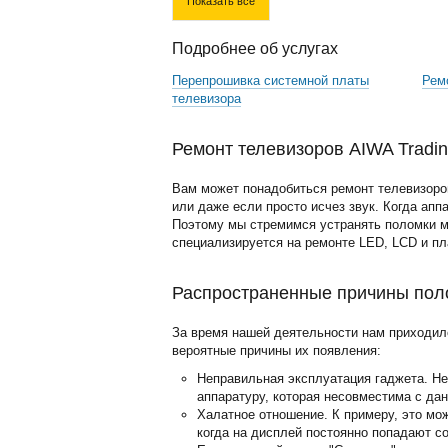
Показать все
Подробнее об услугах
Перепрошивка системной платы
Рем
телевизора
Ремонт телевизоров AIWA Tradi
Вам может понадобиться ремонт телевизоров
или даже если просто исчез звук. Когда апп
Поэтому мы стремимся устранять поломки м
специализируется на ремонте LED, LCD и п
Распространенные причины поло
За время нашей деятельности нам приходил
вероятные причины их появления:
Неправильная эксплуатация гаджета. Н
аппаратуру, которая несовместима с да
Халатное отношение. К примеру, это мо
когда на дисплей постоянно попадают с