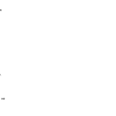
я
.
 не