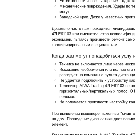
Естественный износ. "Старение" гаджет
Механические повреждения. Удары по те
могут.
Заводской брак. Даже у известных прои
Довольно часто нам приходится ликвидиров
47LE61103 или вмешательства неквалифици
экономией, пытаясь произвести ремонт само
квалифицированным специалистам.
Когда вам могут понадобиться услуг
Техника не включается либо через неск
Искажение изображения или полное его о
реагирует на команды с пульта дистанц
Не удается подключить к устройству ка
Телевизор AIWA Trading 47LE61103 не п
горизонтальных/вертикальных полос. O 
поломок.
Не получается произвести настройку кан
При выявлении вышеперечисленных "симпто
на дом. Проведение диагностики даст возм
элемент.